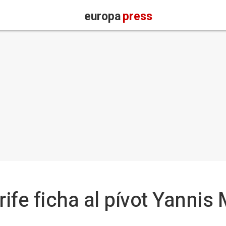
europa
press
ife ficha al pívot Yannis 