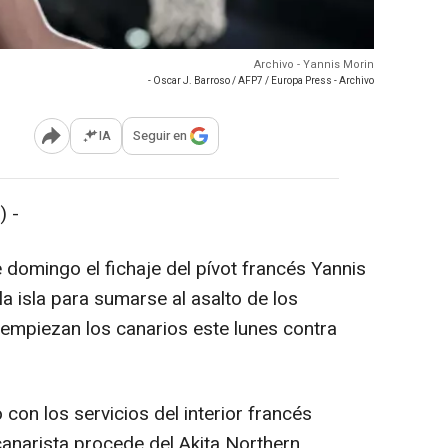
Archivo - Yannis Morin
- Oscar J. Barroso / AFP7 / Europa Press - Archivo
IA
Seguir en
Abrir opciones para compartir
 -
 domingo el fichaje del pívot francés Yannis
la isla para sumarse al asalto de los
 empiezan los canarios este lunes contra
con los servicios del interior francés
canarista procede del Akita Northern