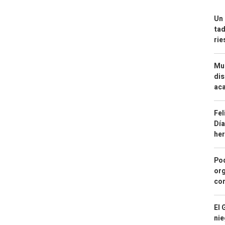
Un 
tad
ri
Mue
dis
aca
Fel
Día
he
Pod
org
con
El 
nie