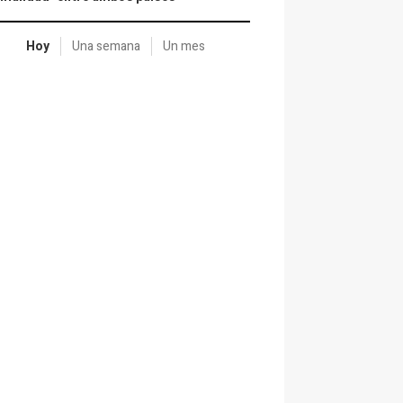
Hoy
Una semana
Un mes