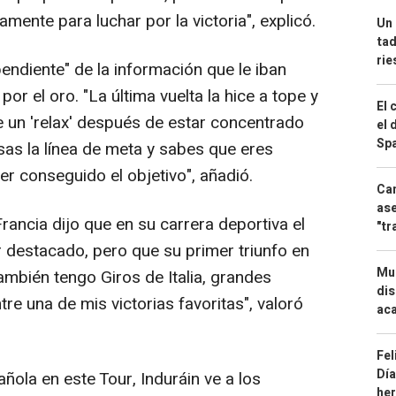
amente para luchar por la victoria", explicó.
Un 
tad
ri
ndiente" de la información que le iban
or el oro. "La última vuelta la hice a tope y
El 
 un 'relax' después de estar concentrado
el 
Spa
sas la línea de meta y sabes que eres
r conseguido el objetivo", añadió.
Can
ase
ncia dijo que en su carrera deportiva el
"tr
r destacado, pero que su primer triunfo en
Mue
"También tengo Giros de Italia, grandes
dis
tre una de mis victorias favoritas", valoró
aca
Fel
Día
ola en este Tour, Induráin ve a los
he