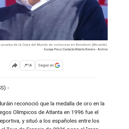
 la prueba de la Copa del Mundo de ciclocross en Benidorm (Alicante).
- Europa Press/Contacto/Alberto Brevers - Archivo
IA
Seguir en
Abrir opciones para compartir
S) -
uráin reconoció que la medalla de oro en la
uegos Olímpicos de Atlanta en 1996 fue el
eportiva, y situó a los españoles entre los