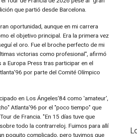
 el Tour de Francia de 2026 pese al "gran
edición que partió desde Barcelona.
ran oportunidad, aunque en mi carrera
o el objetivo principal. Era la primera vez
eguí el oro. Fue el broche perfecto de mi
ltimas victorias como profesional", afirmó
 a Europa Press tras participar en el
tlanta'96 por parte del Comité Olímpico
ticipado en Los Ángeles'84 como 'amateur',
o" Atlanta'96 por el "poco tiempo" que
Tour de Francia. "En 15 días tuve que
sobre todo la contrarreloj. Fuimos para allí
L
a un poquito complicado, pero tuvimos que