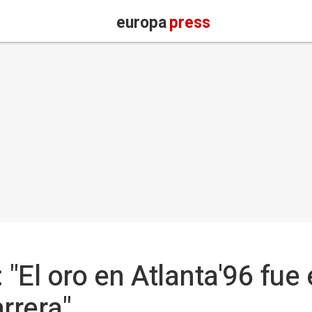
europa
press
 "El oro en Atlanta'96 fue
rrera"