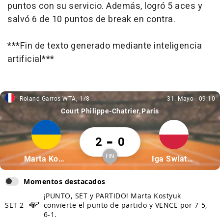
puntos con su servicio. Además, logró 5 aces y
salvó 6 de 10 puntos de break en contra.
***Fin de texto generado mediante inteligencia
artificial***
Roland Garros WTA
1/8
31. Mayo
-
09:10
Roland Garros WTA, 1/8
31. Mayo, 09:10
Court Philippe-Chatrier
Paris
Marta Kostyuk 2 Iga Swiatek 0
-
2
0
FIN
Partícipe: Marta Kostyuk
Partícipe: Iga Swi
Marta Kostyuk
Iga Swiatek
Finalizado
Momentos destacados
¡PUNTO, SET y PARTIDO! Marta Kostyuk
SET 2
convierte el punto de partido y VENCE por 7-5,
6-1.