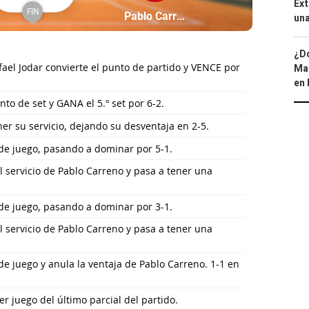
Ext
FIN
Partícipe: Pablo Carreno
Pablo Carreno
Finalizado
una
¿Dó
ael Jodar convierte el punto de partido y VENCE por
Map
en 
nto de set y GANA el 5.º set por 6-2.
er su servicio, dejando su desventaja en 2-5.
 de juego, pasando a dominar por 5-1.
l servicio de Pablo Carreno y pasa a tener una
 de juego, pasando a dominar por 3-1.
l servicio de Pablo Carreno y pasa a tener una
de juego y anula la ventaja de Pablo Carreno. 1-1 en
r juego del último parcial del partido.