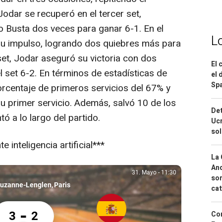
odar se recuperó en el tercer set,
o Busta dos veces para ganar 6-1. En el
L
su impulso, logrando dos quiebres más para
 set, Jodar aseguró su victoria con dos
El 
l set 6-2. En términos de estadísticas de
el 
Spa
orcentaje de primeros servicios del 67% y
u primer servicio. Además, salvó 10 de los
Det
ó a lo largo del partido.
Ucr
so
 inteligencia artificial***
La 
And
31. Mayo
-
11:30
31. Mayo, 11:30
sor
Suzanne-Lenglen
Paris
cat
fael Jodar 3 Pablo Carreno 2
-
3
2
Cor