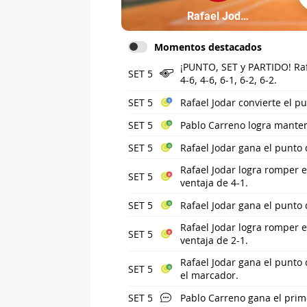
Partícipe: Rafael Jodar
Rafael Jodar
Momentos destacados
¡PUNTO, SET y PARTIDO! Raf
SET 5
4-6, 4-6, 6-1, 6-2, 6-2.
SET 5
Rafael Jodar convierte el pu
SET 5
Pablo Carreno logra manten
SET 5
Rafael Jodar gana el punto
Rafael Jodar logra romper e
SET 5
ventaja de 4-1.
SET 5
Rafael Jodar gana el punto
Rafael Jodar logra romper e
SET 5
ventaja de 2-1.
Rafael Jodar gana el punto 
SET 5
el marcador.
SET 5
Pablo Carreno gana el prime