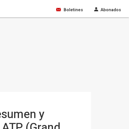
Boletines
Abonados
resumen y
s ATP (Grand