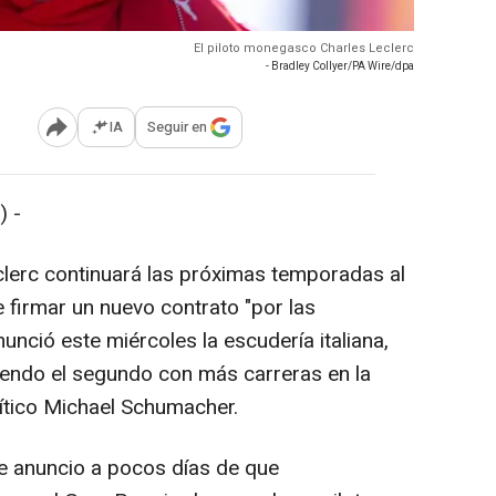
El piloto monegasco Charles Leclerc
- Bradley Collyer/PA Wire/dpa
IA
Seguir en
Abrir opciones para compartir
 -
lerc continuará las próximas temporadas al
 firmar un nuevo contrato "por las
nció este miércoles la escudería italiana,
siendo el segundo con más carreras en la
mítico Michael Schumacher.
te anuncio a pocos días de que