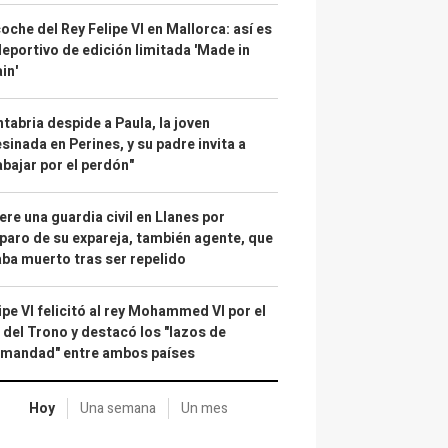
coche del Rey Felipe VI en Mallorca: así es
deportivo de edición limitada 'Made in
in'
tabria despide a Paula, la joven
sinada en Perines, y su padre invita a
abajar por el perdón"
re una guardia civil en Llanes por
paro de su expareja, también agente, que
ba muerto tras ser repelido
ipe VI felicitó al rey Mohammed VI por el
 del Trono y destacó los "lazos de
rmandad" entre ambos países
Hoy
Una semana
Un mes