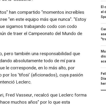
El 
tos" han compartido "momentos increíbles
el 
Spa
 cree "en este equipo más que nunca". "Estoy
ue sigamos trabajando codo con codo
Can
omún de traer el Campeonato del Mundo de
ase
"tr
Mue
ño, pero también una responsabilidad que
dis
 dando absolutamente todo de mí para
aca
que le corresponde, en lo más alto, por
Fel
por los 'tifosi' (aficionados), cuya pasión
Día
entenció Leclerc.
he
rari, Fred Vasseur, recalcó que Leclerc forma
e hace muchos años" por lo que esta