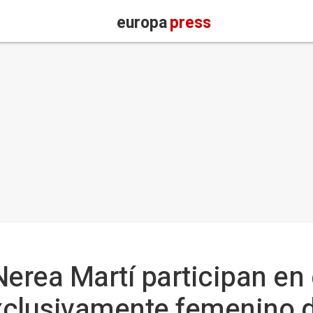
europa
press
Nerea Martí participan en
exclusivamente femenino d