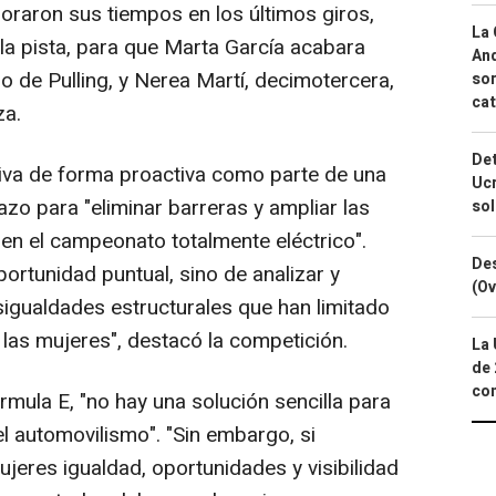
raron sus tiempos en los últimos giros,
La 
la pista, para que Marta García acabara
And
o de Pulling, y Nerea Martí, decimotercera,
sor
cat
za.
Det
iva de forma proactiva como parte de una
Ucr
azo para "eliminar barreras y ampliar las
so
en el campeonato totalmente eléctrico".
Des
portunidad puntual, sino de analizar y
(Ov
igualdades estructurales que han limitado
e las mujeres", destacó la competición.
La 
de 
com
ula E, "no hay una solución sencilla para
l automovilismo". "Sin embargo, si
jeres igualdad, oportunidades y visibilidad