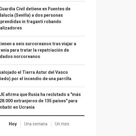
Guardia Civil detiene en Fuentes de
alucía (Sevilla) a dos personas
prendidas in fraganti robando
alizadores
ienen a seis surcoreanos tras viajar a
ania para tratar la repatriación de
ldados norcoreanos
alojado el Tierra Astur del Vasco
iedo) por el incendio de una parrilla
UE afirma que Rusia ha reclutado a "más
28.000 extranjeros de 135 países" para
batir en Ucrania
Hoy
Una semana
Un mes