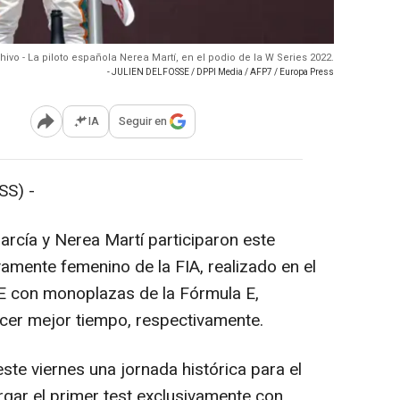
hivo - La piloto española Nerea Martí, en el podio de la W Series 2022.
- JULIEN DELFOSSE / DPPI Media / AFP7 / Europa Press
IA
Seguir en
Abrir opciones para compartir
S) -
rcía y Nerea Martí participaron este
ivamente femenino de la FIA, realizado en el
E con monoplazas de la Fórmula E,
cer mejor tiempo, respectivamente.
te viernes una jornada histórica para el
rgar el primer test exclusivamente con