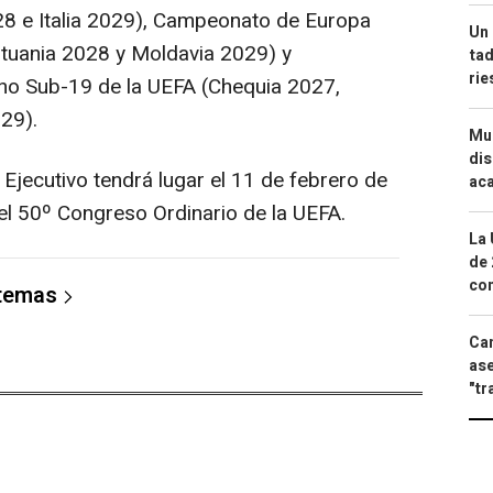
28 e Italia 2029), Campeonato de Europa
Un 
ituania 2028 y Moldavia 2029) y
tad
ri
o Sub-19 de la UEFA (Chequia 2027,
29).
Mue
dis
jecutivo tendrá lugar el 11 de febrero de
aca
el 50º Congreso Ordinario de la UEFA.
La 
de 
com
 temas
Can
ase
"tr