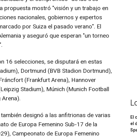
 propuesta mostró "visión y un trabajo en
ciones nacionales, gobiernos y expertos
n marcado por Suiza el pasado verano". El
a Alemania y aseguró que esperan "un torneo
.
 16 selecciones, se disputará en estas
tadium), Dortmund (BVB Stadion Dortmund),
Fráncfort (Frankfurt Arena), Hannover
(Leipzig Stadium), Múnich (Munich Football
 Arena).
L
también designó a las anfitrionas de varias
El 
onato de Europa Femenino Sub-17 de la
el 
Spa
2029), Campeonato de Europa Femenino