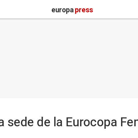
europa
press
la sede de la Eurocopa F