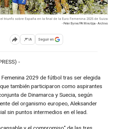
a el triunfo sobre España en la final de la Euro Femenina 2025 de Suiza
- Peter Byrne/PA Wire/dpa - Archivo
IA
Seguir en
Abrir opciones para compartir
RESS) -
emenina 2029 de fútbol tras ser elegida
 que también participaron como aspirantes
 conjunta de Dinamarca y Suecia, según
dente del organismo europeo, Aleksander
al sin puntos intermedios en el lead.
ncansable y el compromiso" de las tres