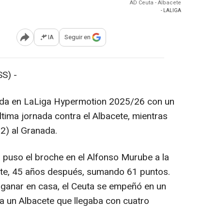
AD Ceuta - Albacete
- LALIGA
IA
Seguir en
Abrir opciones para compartir
S) -
ada en LaLiga Hypermotion 2025/26 con un
última jornada contra el Albacete, mientras
2) al Granada.
 puso el broche en el Alfonso Murube a la
lite, 45 años después, sumando 61 puntos.
 ganar en casa, el Ceuta se empeñó en un
tra un Albacete que llegaba con cuatro