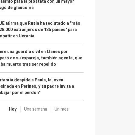
alafilo para la próstata con un mayor
esgo de glaucoma
UE afirma que Rusia ha reclutado a "más
28.000 extranjeros de 135 países" para
batir en Ucrania
re una guardia civil en Llanes por
paro de su expareja, también agente, que
ba muerto tras ser repelido
tabria despide a Paula, la joven
sinada en Perines, y su padre invita a
abajar por el perdón"
Hoy
Una semana
Un mes