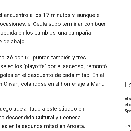
l encuentro a los 17 minutos y, aunque el
casiones, el Ceuta supo terminar con buen
spedida en los cambios, una campaña
e de abajo.
inalizó con 61 puntos también y tres
rse en los 'playoffs' por el ascenso, remontó
oles en el descuento de cada mitad. En el
rian Oliván, colándose en el homenaje a Manu
L
El 
el 
n juego adelantado a este sábado en
Spa
na descendida Cultural y Leonesa
les en la segunda mitad en Anoeta.
Un 