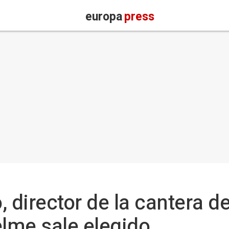
europa
press
 director de la cantera d
elme sale elegido