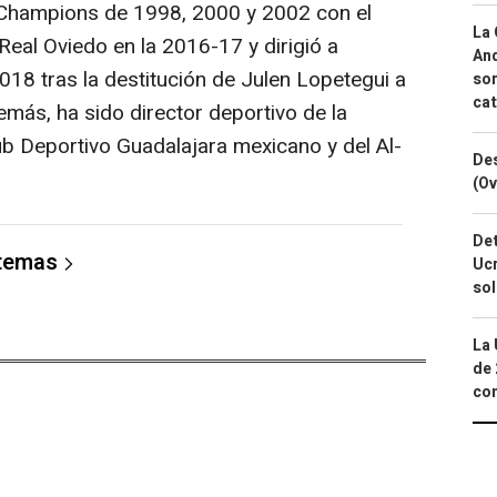
Champions de 1998, 2000 y 2002 con el
La 
Real Oviedo en la 2016-17 y dirigió a
And
018 tras la destitución de Julen Lopetegui a
sor
cat
emás, ha sido director deportivo de la
ub Deportivo Guadalajara mexicano y del Al-
Des
(Ov
Det
 temas
Ucr
so
La 
de 
com