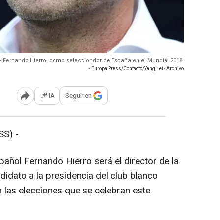
 - Fernando Hierro, como selecciondor de España en el Mundial 2018.
- Europa Press/Contacto/Yang Lei - Archivo
IA
Seguir en
Abrir opciones para compartir
S) -
añol Fernando Hierro será el director de la
ndidato a la presidencia del club blanco
n las elecciones que se celebran este