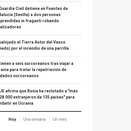
Guardia Civil detiene en Fuentes de
alucía (Sevilla) a dos personas
prendidas in fraganti robando
alizadores
alojado el Tierra Astur del Vasco
iedo) por el incendio de una parrilla
ienen a seis surcoreanos tras viajar a
ania para tratar la repatriación de
ldados norcoreanos
UE afirma que Rusia ha reclutado a "más
28.000 extranjeros de 135 países" para
batir en Ucrania
Hoy
Una semana
Un mes