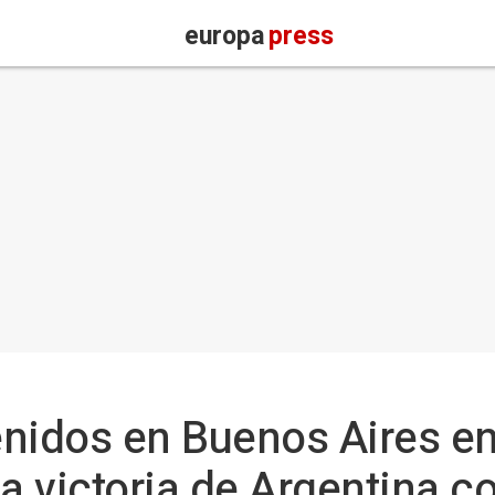
europa
press
nidos en Buenos Aires en
a victoria de Argentina c