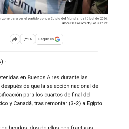
 zone para ver el partido contra Egipto del Mundial de fútbol de 2026.
- Europa Press/Contacto/Josue Perez
IA
Seguir en
Abrir opciones para compartir
) -
enidas en Buenos Aires durante las
 después de que la selección nacional de
sificación para los cuartos de final del
co y Canadá, tras remontar (3-2) a Egipto
on heridos, dos de ellos con fracturas,