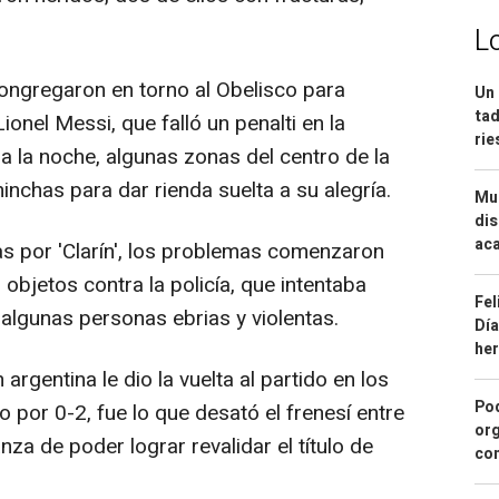
L
ngregaron en torno al Obelisco para
Un 
tad
Lionel Messi, que falló un penalti en la
ri
a la noche, algunas zonas del centro de la
hinchas para dar rienda suelta a su alegría.
Mue
dis
aca
s por 'Clarín', los problemas comenzaron
objetos contra la policía, que intentaba
Fel
 algunas personas ebrias y violentas.
Día
he
rgentina le dio la vuelta al partido en los
Pod
o por 0-2, fue lo que desató el frenesí entre
org
nza de poder lograr revalidar el título de
con