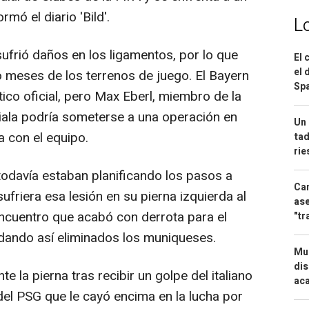
mó el diario 'Bild'.
L
frió daños en los ligamentos, por lo que
El 
el 
o meses de los terrenos de juego. El Bayern
Spa
ico oficial, pero Max Eberl, miembro de la
siala podría someterse a una operación en
Un 
a con el equipo.
tad
ri
odavía estaban planificando los pasos a
Can
friera esa lesión en su pierna izquierda al
ase
 encuentro que acabó con derrota para el
"tr
dando así eliminados los muniqueses.
Mue
dis
la pierna tras recibir un golpe del italiano
aca
el PSG que le cayó encima en la lucha por