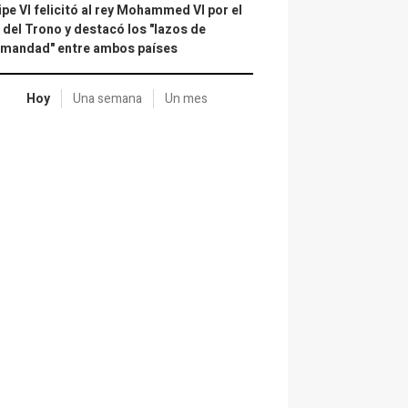
ipe VI felicitó al rey Mohammed VI por el
 del Trono y destacó los "lazos de
rmandad" entre ambos países
Hoy
Una semana
Un mes