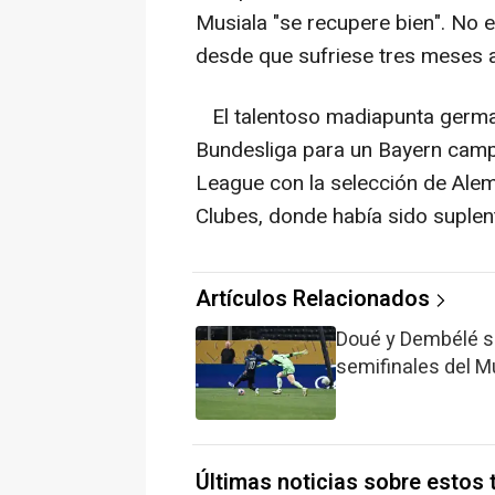
Musiala "se recupere bien". No e
desde que sufriese tres meses a
El talentoso madiapunta german
Bundesliga para un Bayern campe
League con la selección de Alem
Clubes, donde había sido suplent
Artículos Relacionados
Doué y Dembélé s
semifinales del M
Últimas noticias sobre estos