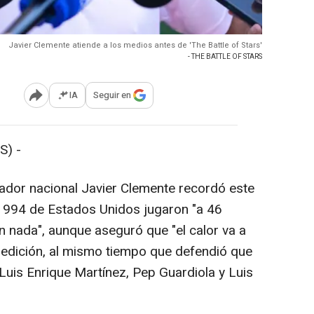
Javier Clemente atiende a los medios antes de 'The Battle of Stars'
- THE BATTLE OF STARS
IA
Seguir en
Abrir opciones para compartir
S) -
nador nacional Javier Clemente recordó este
 1994 de Estados Unidos jugaron "a 46
in nada", aunque aseguró que "el calor va a
a edición, al mismo tiempo que defendió que
Luis Enrique Martínez, Pep Guardiola y Luis