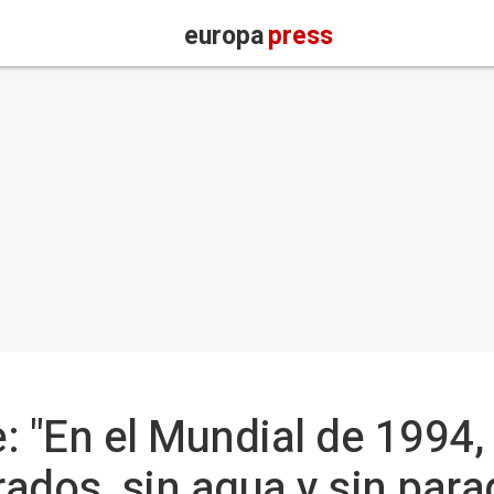
europa
press
: "En el Mundial de 1994,
ados, sin agua y sin para