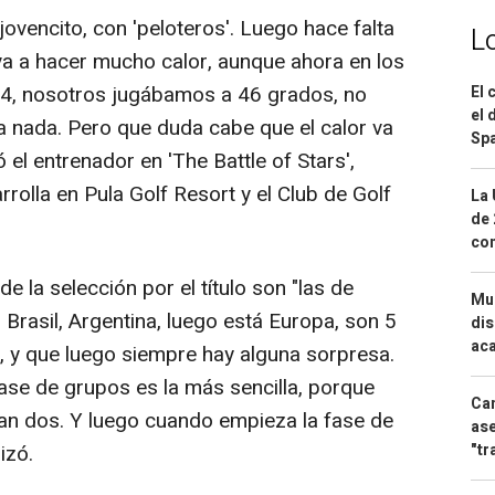
ovencito, con 'peloteros'. Luego hace falta
L
va a hacer mucho calor, aunque ahora en los
4, nosotros jugábamos a 46 grados, no
El 
el 
ía nada. Pero que duda cabe que el calor va
Spa
ó el entrenador en 'The Battle of Stars',
rolla en Pula Golf Resort y el Club de Golf
La 
de 
com
de la selección por el título son "las de
Mue
 Brasil, Argentina, luego está Europa, son 5
dis
aca
, y que luego siempre hay alguna sorpresa.
 fase de grupos es la más sencilla, porque
Can
can dos. Y luego cuando empieza la fase de
ase
"tr
izó.