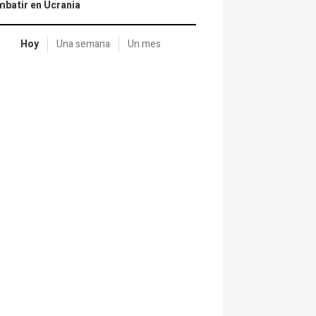
batir en Ucrania
Hoy
Una semana
Un mes