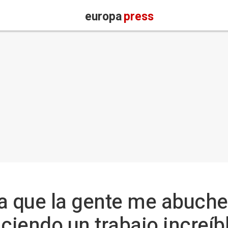
europa
press
a que la gente me abuchee
iendo un trabajo increíb