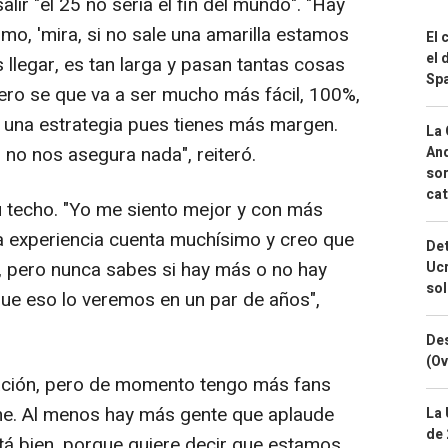
lir "el 25 no sería el fin del mundo". "Hay
omo, 'mira, si no sale una amarilla estamos
El 
el 
s llegar, es tan larga y pasan tantas cosas
Spa
ero se que va a ser mucho más fácil, 100%,
 una estrategia pues tienes más margen.
La 
o no nos asegura nada", reiteró.
And
sor
cat
su techo. "Yo me siento mejor y con más
la experiencia cuenta muchísimo y creo que
Det
, pero nunca sabes si hay más o no hay
Ucr
so
que eso lo veremos en un par de años",
Des
(Ov
ción, pero de momento tengo más fans
ne. Al menos hay más gente que aplaude
La 
de 
tá bien, porque quiere decir que estamos