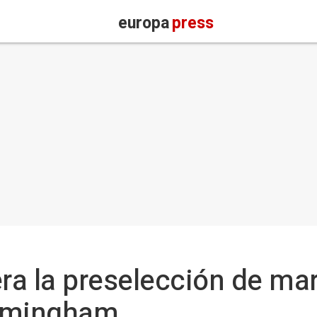
europa
press
era la preselección de ma
irmingham