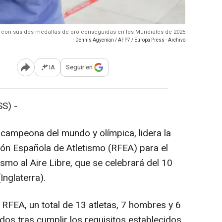
a con sus dos medallas de oro conseguidas en los Mundiales de 2025
- Dennis Agyeman / AFP7 / Europa Press - Archivo
IA
Seguir en
Abrir opciones para compartir
S) -
 campeona del mundo y olímpica, lidera la
ión Española de Atletismo (RFEA) para el
mo al Aire Libre, que se celebrará del 10
nglaterra).
 RFEA, un total de 13 atletas, 7 hombres y 6
dos tras cumplir los requisitos establecidos