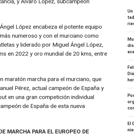
tancia, y Álvaro López, subcampeón
Un 
tad
ri
l Ángel López encabeza el potente equipo
l más numeroso y con el murciano como
Mue
tletas y liderado por Miguel Ángel López,
dis
aca
s en 2022 y oro mundial de 20 kms, entre
Fel
Día
n maratón marcha para el murciano, que
he
nuel Pérez, actual campeón de España y
Pod
but en una gran competición individual
org
bcampeón de España de esta nueva
con
El 
nie
 DE MARCHA PARA EL EUROPEO DE