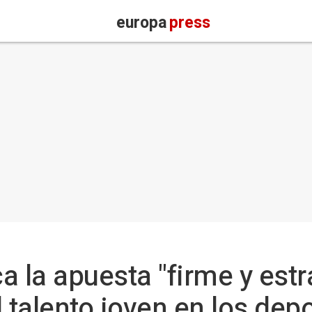
europa
press
a la apuesta "firme y estr
 talento joven en los dep