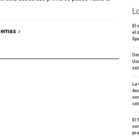
L
El 
 temas
el 
Spa
Det
Ucr
so
La 
And
sor
cat
El 
con
pro