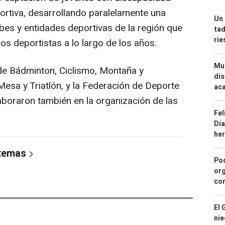
eportiva, desarrollando paralelamente una
Un 
lubes y entidades deportivas de la región que
tad
ri
os deportistas a lo largo de los años.
Mue
e Bádminton, Ciclismo, Montaña y
dis
Mesa y Triatlón, y la Federación de Deporte
aca
aboraron también en la organización de las
Fel
Día
he
 temas
Pod
org
con
El 
nie