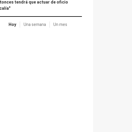
tonces tendrá que actuar de oficio
calía"
Hoy
Una semana
Un mes