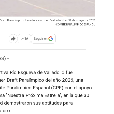
Draft Paralímpico llevado a cabo en Valladolid el 31 de mayo de 2026
- COMITÉ PARALÍMPICO ESPAÑOL
IA
Seguir en
Abrir opciones para compartir
S) -
tiva Río Esgueva de Valladolid fue
er Draft Paralímpico del año 2026, una
ité Paralímpico Español (CPE) con el apoyo
a 'Nuestra Próxima Estrella', en la que 30
ad demostraron sus aptitudes para
uturo.