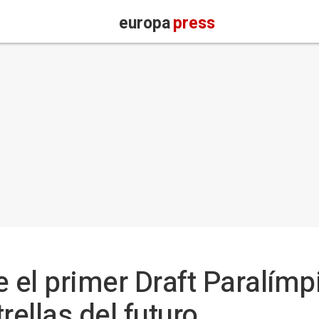
europa
press
e el primer Draft Paralím
rellas del futuro