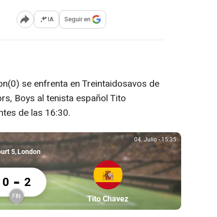
IA
Seguir en
Abrir opciones para compartir
gton(0) se enfrenta en Treintaidosavos de
rs, Boys al tenista español Tito
tes de las 16:30.
04. Julio
-
15:35
04. Julio, 15:35
urt 5
London
 Mirrington 0 Tito Chavez 2
-
0
2
FIN
Partícipe: Tito Chavez
Tito Chavez
Finalizado