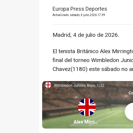
Europa Press Deportes
Actualizado: sábado, 4 julio 2026 17:39
Madrid, 4 de julio de 2026.
El tenista Británico Alex Mirrin
final del torneo Wimbledon Junio
Chavez(1180) este sábado no an
Wimbledon Juniors, Boys
1/32
Wimbledon Juniors, Boys, 1/32
Co
Alex
Partícipe: Alex Mirrington
Alex Mirrington