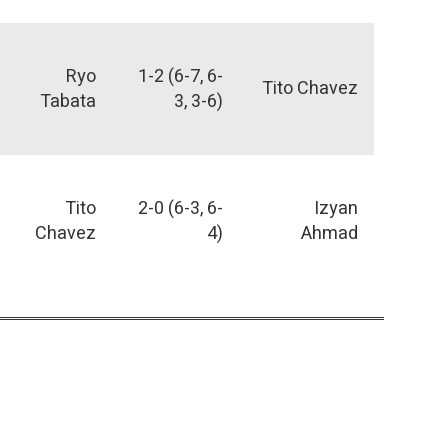
Ryo
1-2 (6-7, 6-
Tito Chavez
Tabata
3, 3-6)
Tito
2-0 (6-3, 6-
Izyan
Chavez
4)
Ahmad