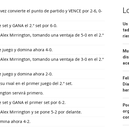
L
ez convierte el punto de partido y VENCE por 2-6, 0-
Un 
 set y GANA el 2.º set por 6-0.
tad
 Alex Mirrington, tomando una ventaja de 5-0 en el 2.º
ri
e juego y domina ahora 4-0.
Mue
dis
 Alex Mirrington, tomando una ventaja de 3-0 en el 2.º
aca
e juego y domina ahora 2-0.
Fel
u rival en el primer juego del 2.º set.
Día
he
ington servirá primero.
e set y GANA el primer set por 6-2.
Pod
org
 Alex Mirrington y se pone 5-2 por delante.
con
omina ahora 4-2.