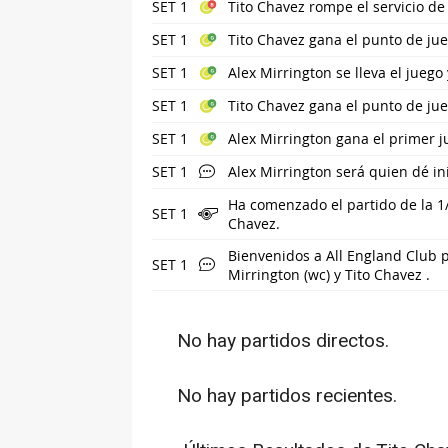
SET 1
Tito Chavez rompe el servicio de
SET 1
Tito Chavez gana el punto de jue
SET 1
Alex Mirrington se lleva el juego
SET 1
Tito Chavez gana el punto de jue
SET 1
Alex Mirrington gana el primer 
SET 1
Alex Mirrington será quien dé in
Ha comenzado el partido de la 1/
SET 1
Chavez.
Bienvenidos a All England Club p
SET 1
Mirrington (wc) y Tito Chavez .
No hay partidos directos.
No hay partidos recientes.