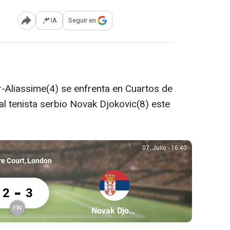
IA
Seguir en
Abrir opciones para compartir
r-Aliassime(4) se enfrenta en Cuartos de
al tenista serbio Novak Djokovic(8) este
07. Julio
-
16:40
07. Julio, 16:40
re Court
London
x Auger-Aliassime 2 Novak Djokovic 3
-
2
3
FIN
ssime
Partícipe: Novak Djokovic
Novak Djokovic
Finalizado