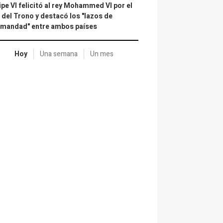
ipe VI felicitó al rey Mohammed VI por el
 del Trono y destacó los "lazos de
rmandad" entre ambos países
Hoy
Una semana
Un mes