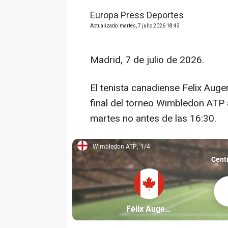
Europa Press Deportes
Actualizado: martes, 7 julio 2026 18:43
Madrid, 7 de julio de 2026.
El tenista canadiense Felix Auge
final del torneo Wimbledon ATP 
martes no antes de las 16:30.
Wimbledon ATP
1/4
Wimbledon ATP, 1/4
Cent
Féli
Partícipe: Félix Auger-Alia
Félix Auger-Aliassime