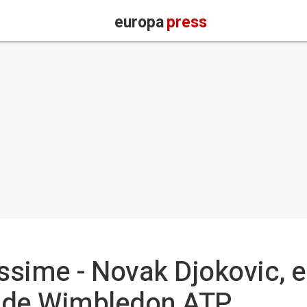
europa
press
assime - Novak Djokovic, e
do de Wimbledon ATP