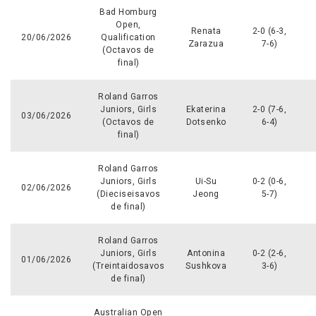
Bad Homburg
Open,
Renata
2-0 (6-3,
20/06/2026
Qualification
Zarazua
7-6)
(Octavos de
final)
Roland Garros
Juniors, Girls
Ekaterina
2-0 (7-6,
03/06/2026
(Octavos de
Dotsenko
6-4)
final)
Roland Garros
Juniors, Girls
Ui-Su
0-2 (0-6,
02/06/2026
(Dieciseisavos
Jeong
5-7)
de final)
Roland Garros
Juniors, Girls
Antonina
0-2 (2-6,
01/06/2026
(Treintaidosavos
Sushkova
3-6)
de final)
Australian Open