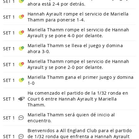
SET 1
ahora está 2-4 por detrás.
Hannah Ayrault rompe el servicio de Mariella
SET 1
Thamm para ponerse 1-4.
Mariella Thamm rompe el servicio de Hannah
SET 1
Ayrault y se pone 4-0 por delante.
Mariella Thamm se lleva el juego y domina
SET 1
ahora 3-0.
Mariella Thamm rompe el servicio de Hannah
SET 1
Ayrault y se pone 2-0 por delante.
Mariella Thamm gana el primer juego y domina
SET 1
1-0
Ha comenzado el partido de la 1/32 ronda en
SET 1
Court 6 entre Hannah Ayrault y Mariella
Thamm.
Mariella Thamm será quien dé inicio al
SET 1
encuentro.
Bienvenidos a All England Club para el partido
SET 1
de 1/32 ronda que enfrenta a Hannah Ayrault