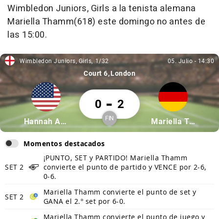
Wimbledon Juniors, Girls a la tenista alemana
Mariella Thamm(618) este domingo no antes de
las 15:00.
Wimbledon Juniors, Girls
1/32
05. Julio
-
14:30
Wimbledon Juniors, Girls, 1/32
05. Julio, 14:30
Court 6
London
Hannah Ayrault 0 Mariella Thamm 2
-
0
2
FIN
Partícipe: Hannah Ayrault
Partícipe: Mariel
Hannah Ayrault
Mariella Thamm
Finalizado
Momentos destacados
¡PUNTO, SET y PARTIDO! Mariella Thamm
SET 2
convierte el punto de partido y VENCE por 2-6,
0-6.
Mariella Thamm convierte el punto de set y
SET 2
GANA el 2.º set por 6-0.
Mariella Thamm convierte el punto de juego y