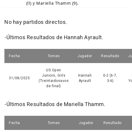
(ll) y Mariella Thamm (9).
No hay partidos directos.
-Últimos Resultados de Hannah Ayrault.
Fecha
Torneo
Jugador
Resultado
J
US Open
Juniors, Girls
Hannah
0-2 (6-7,
31/08/2025
(Treintaidosavos
Ayrault
3-6)
Y
de final)
-Últimos Resultados de Mariella Thamm.
Fecha
Torneo
Jugador
Resultado