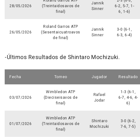
Roland Garros ATP
2-3 (6-3,
Jannik
28/05/2026
(Treintaidosavos de
6-2, 5-7, 1-
Sinner
final)
6, 1-6)
Roland Garros ATP
Jannik
3-0 (6-1,
26/05/2026
(Sesentaicuatroavos
Sinner
6-3, 6-4)
de final)
-Últimos Resultados de Shintaro Mochizuki.
Fecha
Torneo
Jugador
Resultado
Wimbledon ATP
1-3 (6-1,
Rafael
03/07/2026
(Dieciseisavos de
6-7, 4-6, 4-
Jodar
final)
6)
Wimbledon ATP
Shintaro
3-0 (6-2,
01/07/2026
(Treintaidosavos de
Mochizuki
7-6, 7-5)
final)