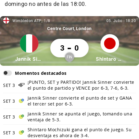
domingo no antes de las 18:00.
Wimbledon ATP
1/8
05. Julio
-
18:20
Wimbledon ATP, 1/8
05. Julio, 18:20
Centre Court
London
Jannik Sinner 3 Shintaro Mochizuki 0
-
3
0
FIN
Partícipe: Jannik Sinner
Partícipe: Shinta
Jannik Sinner
Shintaro Mochizuki
Finalizado
Momentos destacados
¡PUNTO, SET y PARTIDO! Jannik Sinner convierte
SET 3
el punto de partido y VENCE por 6-3, 7-6, 6-3.
Jannik Sinner convierte el punto de set y GANA
SET 3
el tercer set por 6-3.
Jannik Sinner se apunta el juego, tomando una
SET 3
ventaja de 5-3.
Shintaro Mochizuki gana el punto de juego. Su
SET 3
desventaja es ahora de 3-4.