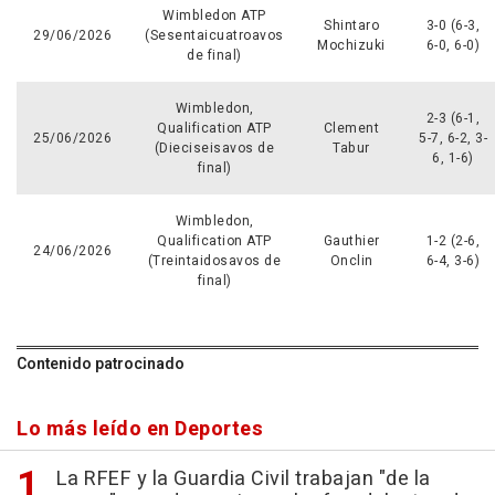
Wimbledon ATP
Shintaro
3-0 (6-3,
29/06/2026
(Sesentaicuatroavos
Mochizuki
6-0, 6-0)
de final)
Wimbledon,
2-3 (6-1,
Qualification ATP
Clement
25/06/2026
5-7, 6-2, 3-
(Dieciseisavos de
Tabur
6, 1-6)
final)
Wimbledon,
Qualification ATP
Gauthier
1-2 (2-6,
24/06/2026
(Treintaidosavos de
Onclin
6-4, 3-6)
final)
Contenido patrocinado
Lo más leído en Deportes
La RFEF y la Guardia Civil trabajan "de la