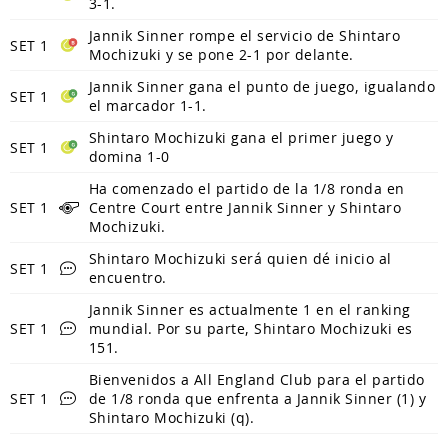
3-1.
Jannik Sinner rompe el servicio de Shintaro
SET 1
Mochizuki y se pone 2-1 por delante.
Jannik Sinner gana el punto de juego, igualando
SET 1
el marcador 1-1.
Shintaro Mochizuki gana el primer juego y
SET 1
domina 1-0
Ha comenzado el partido de la 1/8 ronda en
SET 1
Centre Court entre Jannik Sinner y Shintaro
Mochizuki.
Shintaro Mochizuki será quien dé inicio al
SET 1
encuentro.
Jannik Sinner es actualmente 1 en el ranking
SET 1
mundial. Por su parte, Shintaro Mochizuki es
151.
Bienvenidos a All England Club para el partido
SET 1
de 1/8 ronda que enfrenta a Jannik Sinner (1) y
Shintaro Mochizuki (q).