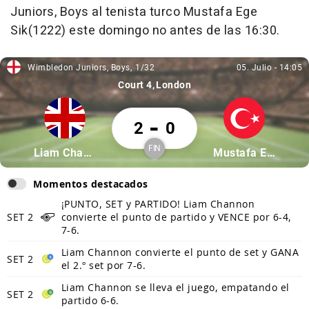
Juniors, Boys al tenista turco Mustafa Ege
Sik(1222) este domingo no antes de las 16:30.
Wimbledon Juniors, Boys
1/32
05. Julio
-
14:05
Wimbledon Juniors, Boys, 1/32
05. Julio, 14:05
Court 4
London
Liam Channon 2 Mustafa Ege Sik 0
-
2
0
FIN
Partícipe: Liam Channon
Partícipe: Mustaf
Liam Channon
Mustafa Ege Sik
Finalizado
Momentos destacados
¡PUNTO, SET y PARTIDO! Liam Channon
SET 2
convierte el punto de partido y VENCE por 6-4,
7-6.
Liam Channon convierte el punto de set y GANA
SET 2
el 2.º set por 7-6.
Liam Channon se lleva el juego, empatando el
SET 2
partido 6-6.