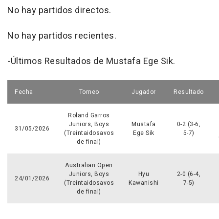
No hay partidos directos.
No hay partidos recientes.
-Últimos Resultados de Mustafa Ege Sik.
Fecha
Torneo
Jugador
Resultado
Roland Garros
Juniors, Boys
Mustafa
0-2 (3-6,
31/05/2026
(Treintaidosavos
Ege Sik
5-7)
de final)
Australian Open
Juniors, Boys
Hyu
2-0 (6-4,
24/01/2026
(Treintaidosavos
Kawanishi
7-5)
de final)