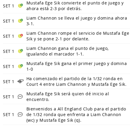
Mustafa Ege Sik convierte el punto de juego y
SET 1
ahora está 2-3 por detrás.
Liam Channon se lleva el juego y domina ahora
SET 1
3-1.
Liam Channon rompe el servicio de Mustafa Ege
SET 1
Sik y se pone 2-1 por delante.
Liam Channon gana el punto de juego,
SET 1
igualando el marcador 1-1.
Mustafa Ege Sik gana el primer juego y domina
SET 1
1-0
Ha comenzado el partido de la 1/32 ronda en
SET 1
Court 4 entre Liam Channon y Mustafa Ege Sik.
Mustafa Ege Sik será quien dé inicio al
SET 1
encuentro.
Bienvenidos a All England Club para el partido
SET 1
de 1/32 ronda que enfrenta a Liam Channon
(wc) y Mustafa Ege Sik (q).