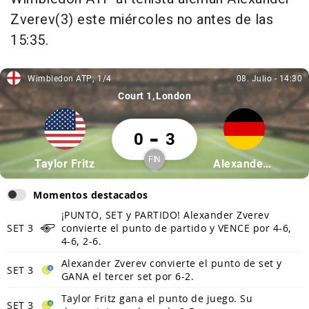
Zverev(3) este miércoles no antes de las
15:35.
Wimbledon ATP
1/4
08. Julio
-
14:30
Wimbledon ATP, 1/4
08. Julio, 14:30
Court 1
London
Taylor Fritz 0 Alexander Zverev 3
-
0
3
FIN
Partícipe: Taylor Fritz
Partícipe: Alexan
Taylor Fritz
Alexander Zverev
Finalizado
Momentos destacados
¡PUNTO, SET y PARTIDO! Alexander Zverev
SET 3
convierte el punto de partido y VENCE por 4-6,
4-6, 2-6.
Alexander Zverev convierte el punto de set y
SET 3
GANA el tercer set por 6-2.
Taylor Fritz gana el punto de juego. Su
SET 3