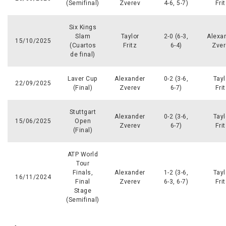
(Semifinal)
Zverev
4-6, 5-7)
Fri
Six Kings
Slam
Taylor
2-0 (6-3,
Alexa
15/10/2025
(Cuartos
Fritz
6-4)
Zver
de final)
Laver Cup
Alexander
0-2 (3-6,
Tayl
22/09/2025
(Final)
Zverev
6-7)
Fri
Stuttgart
Alexander
0-2 (3-6,
Tayl
15/06/2025
Open
Zverev
6-7)
Fri
(Final)
ATP World
Tour
Finals,
Alexander
1-2 (3-6,
Tayl
16/11/2024
Final
Zverev
6-3, 6-7)
Fri
Stage
(Semifinal)