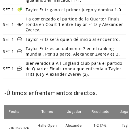
igualando el marcador 1-1.
SET 1
Taylor Fritz gana el primer juego y domina 1-0
Ha comenzado el partido de la Quarter Finals
SET 1
ronda en Court 1 entre Taylor Fritz y Alexander
Zverev.
SET 1
Taylor Fritz será quien dé inicio al encuentro.
Taylor Fritz es actualmente 7 en el ranking
SET 1
mundial. Por su parte, Alexander Zverev es 3.
Bienvenidos a All England Club para el partido
SET 1
de Quarter Finals ronda que enfrenta a Taylor
Fritz (6) y Alexander Zverev (2).
-Últimos enfrentamientos directos.
Fecha
Torneo
Jugador
Resultado
Juga
Halle Open
Alexander
1-2 (7-6,
Tayl
20/06/2026