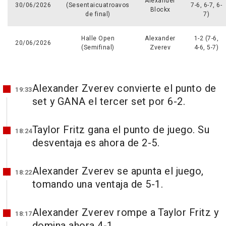
Alexander
30/06/2026
(Sesentaicuatroavos
7-6, 6-7, 6-
Blockx
de final)
7)
Halle Open
Alexander
1-2 (7-6,
20/06/2026
(Semifinal)
Zverev
4-6, 5-7)
Alexander Zverev convierte el punto de
19:33
set y GANA el tercer set por 6-2.
Taylor Fritz gana el punto de juego. Su
18:24
desventaja es ahora de 2-5.
Alexander Zverev se apunta el juego,
18:22
tomando una ventaja de 5-1.
Alexander Zverev rompe a Taylor Fritz y
18:17
domina ahora 4-1.