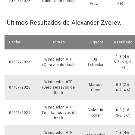
21/06/2026
Halle Open (Final)
Fritz
4-6)
-Últimos Resultados de Alexander Zverev.
Fecha
Torneo
Jugador
Resultado
1-3 (4-6,
Wimbledon ATP
Jiri
07/07/2026
5-7, 6-3, 6-
(Octavos de final)
Lehecka
7)
Wimbledon ATP
Marcos
0-3 (2-6,
04/07/2026
(Dieciseisavos de
Giron
6-7, 4-6)
final)
Wimbledon ATP
Valentin
0-3 (1-6,
02/07/2026
(Treintaidosavos de
Royer
3-6, 6-7)
final)
Wimbledon ATP
1-3 (4-6,