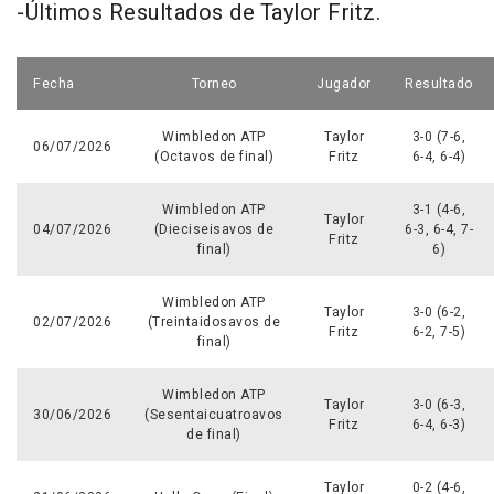
-Últimos Resultados de Taylor Fritz.
Fecha
Torneo
Jugador
Resultado
Wimbledon ATP
Taylor
3-0 (7-6,
06/07/2026
(Octavos de final)
Fritz
6-4, 6-4)
Wimbledon ATP
3-1 (4-6,
Taylor
04/07/2026
(Dieciseisavos de
6-3, 6-4, 7-
Fritz
final)
6)
Wimbledon ATP
Taylor
3-0 (6-2,
02/07/2026
(Treintaidosavos de
Fritz
6-2, 7-5)
final)
Wimbledon ATP
Taylor
3-0 (6-3,
30/06/2026
(Sesentaicuatroavos
Fritz
6-4, 6-3)
de final)
Taylor
0-2 (4-6,