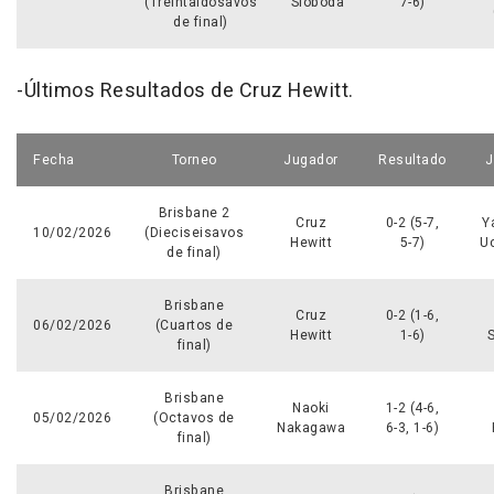
(Treintaidosavos
Sloboda
7-6)
de final)
-Últimos Resultados de Cruz Hewitt.
Fecha
Torneo
Jugador
Resultado
J
Brisbane 2
Cruz
0-2 (5-7,
Y
10/02/2026
(Dieciseisavos
Hewitt
5-7)
U
de final)
Brisbane
Cruz
0-2 (1-6,
06/02/2026
(Cuartos de
Hewitt
1-6)
final)
Brisbane
Naoki
1-2 (4-6,
05/02/2026
(Octavos de
Nakagawa
6-3, 1-6)
final)
Brisbane