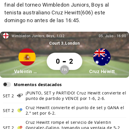
final del torneo Wimbledon Juniors, Boys al
tenista australiano Cruz Hewitt(606) este
domingo no antes de las 16:45.
Wimbledon Juniors, Boys
1/32
05. Julio
-
16:00
Wimbledon Juniors, Boys, 1/32
05. Julio, 16:00
Court 3
London
Valentin Gonzalez-Galino 0 Cruz Hewitt 2
-
0
2
FIN
Partícipe: Valentin Gonzalez-Galino
Partícipe: Cruz He
Valentin Gonzalez-Galino
Cruz Hewitt
Finalizado
Momentos destacados
¡PUNTO, SET y PARTIDO! Cruz Hewitt convierte el
SET 2
punto de partido y VENCE por 1-6, 2-6.
Cruz Hewitt convierte el punto de set y GANA el
SET 2
2.º set por 6-2.
Cruz Hewitt rompe el servicio de Valentin
SET 2
Gonzalez-Galino, tomando una ventaja de 5-2