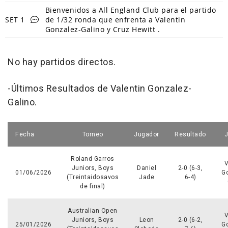
Bienvenidos a All England Club para el partido
SET 1
de 1/32 ronda que enfrenta a Valentin
Gonzalez-Galino y Cruz Hewitt .
No hay partidos directos.
-Últimos Resultados de Valentin Gonzalez-
Galino.
Fecha
Torneo
Jugador
Resultado
J
Roland Garros
V
Juniors, Boys
Daniel
2-0 (6-3,
01/06/2026
G
(Treintaidosavos
Jade
6-4)
de final)
Australian Open
V
Juniors, Boys
Leon
2-0 (6-2,
25/01/2026
G