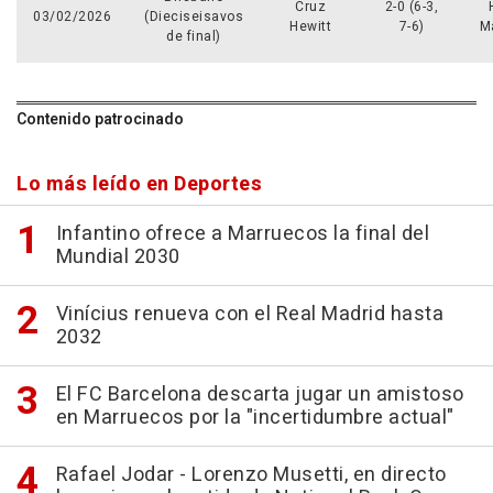
Cruz
2-0 (6-3,
03/02/2026
(Dieciseisavos
Hewitt
7-6)
M
de final)
Contenido patrocinado
Lo más leído en Deportes
Infantino ofrece a Marruecos la final del
Mundial 2030
Vinícius renueva con el Real Madrid hasta
2032
El FC Barcelona descarta jugar un amistoso
en Marruecos por la "incertidumbre actual"
Rafael Jodar - Lorenzo Musetti, en directo