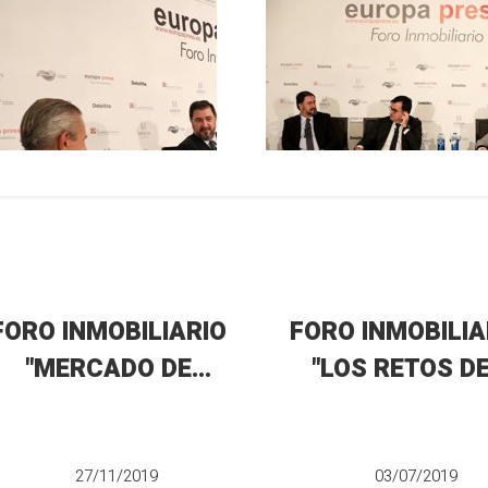
FORO INMOBILIARIO
FORO INMOBILIA
"MERCADO DE
"LOS RETOS D
OFICINAS: LAS
ACCESO A L
NUEVAS FORMAS DE
VIVIENDA"
TRABAJO"
27/11/2019
03/07/2019