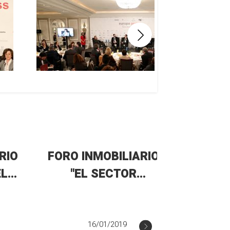
RIO
FORO INMOBILIARIO
FORO I
EL
"EL SECTOR
"LA 
A
INMOBILIARIO ANTE EL
MILLEN
RETO DE LA
DEL IN
PLANIFICACIÓN DE
16/01/2019