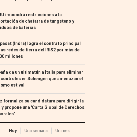
U impondrá restricciones a la
ortación de chatarra de tungsteno y
iduos de baterías
pasat (Indra) logra el contrato principal
las redes de tierra del IRIS2 por más de
00 millones
aña da un ultimatún a Italia para eliminar
 controles en Schengen que amenazan el
ismo estival
z formaliza su candidatura para dirigir la
 y propone una 'Carta Global de Derechos
orales'
Hoy
Una semana
Un mes