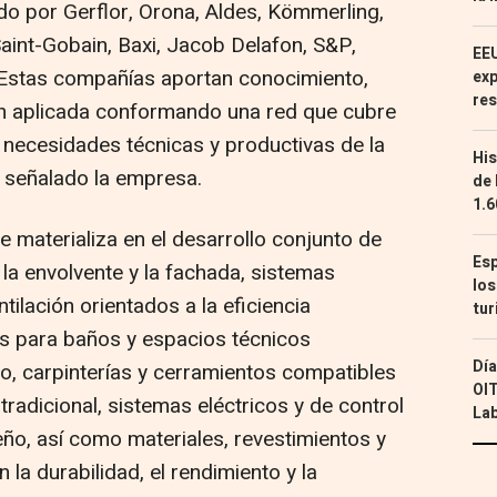
do por Gerflor, Orona, Aldes, Kömmerling,
 Saint-Gobain, Baxi, Jacob Delafon, S&P,
EEU
Estas compañías aportan conocimiento,
exp
res
ón aplicada conformando una red que cubre
s necesidades técnicas y productivas de la
His
a señalado la empresa.
de 
1.6
e materializa en el desarrollo conjunto de
Esp
 la envolvente y la fachada, sistemas
los
tilación orientados a la eficiencia
tur
as para baños y espacios técnicos
Día
o, carpinterías y cerramientos compatibles
OIT
 tradicional, sistemas eléctricos y de control
Lab
eño, así como materiales, revestimientos y
la durabilidad, el rendimiento y la