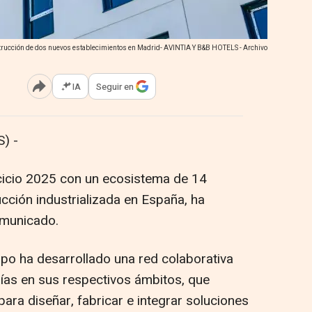
nstrucción de dos nuevos establecimientos en Madrid- AVINTIA Y B&B HOTELS - Archivo
IA
Seguir en
Abrir opciones para compartir
) -
rcicio 2025 con un ecosistema de 14
ucción industrializada en España, ha
omunicado.
rupo ha desarrollado una red colaborativa
as en sus respectivos ámbitos, que
ara diseñar, fabricar e integrar soluciones