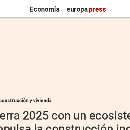
Economía
europa
press
construcción y vivienda
ierra 2025 con un ecosis
mpulsa la construcción in