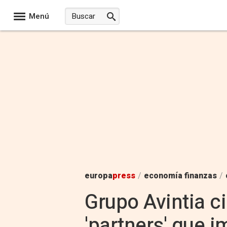
Menú
europa
press
/
economía finanzas
/
Grupo Avintia c
'partners' que i