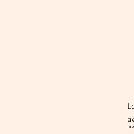
L
El 
mon