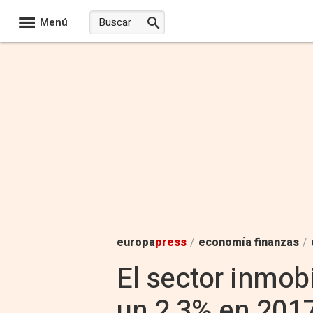
Menú
europa
press
/
economía finanzas
/
El sector inmob
un 2,3% en 2017