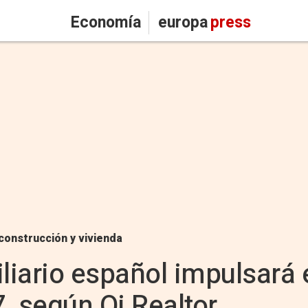
Economía
europa
press
construcción y vivienda
iliario español impulsará 
, según Oi Realtor