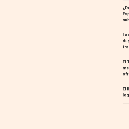
¿Dó
Esp
sub
La 
dup
tra
El 
med
ofr
El 
log