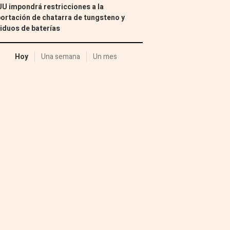
U impondrá restricciones a la
ortación de chatarra de tungsteno y
iduos de baterías
Hoy
Una semana
Un mes