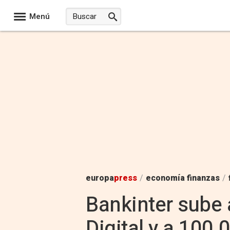
Menú
europa
press
/
economía finanzas
/
Bankinter sube 
Digital y a 100