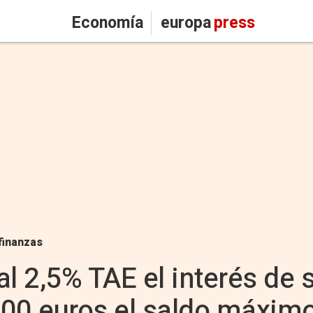
Economía
europa
press
finanzas
al 2,5% TAE el interés de 
.000 euros el saldo máxim