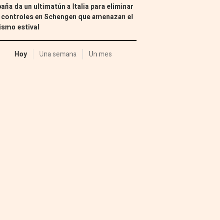
aña da un ultimatún a Italia para eliminar
 controles en Schengen que amenazan el
ismo estival
Hoy
Una semana
Un mes