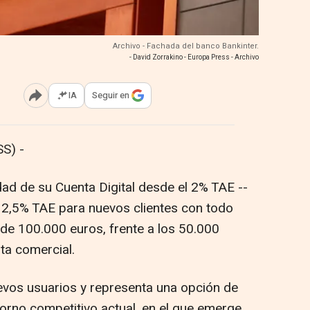
Archivo - Fachada del banco Bankinter.
- David Zorrakino - Europa Press - Archivo
IA
Seguir en
Abrir opciones para compartir
S) -
idad de su Cuenta Digital desde el 2% TAE --
l 2,5% TAE para nuevos clientes con todo
de 100.000 euros, frente a los 50.000
rta comercial.
evos usuarios y representa una opción de
torno competitivo actual, en el que emerge