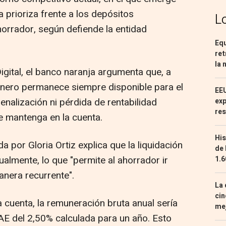
a prioriza frente a los depósitos
L
ahorrador, según defiende la entidad
Equ
ret
la 
Digital, el banco naranja argumenta que, a
dinero permanece siempre disponible para el
EEU
enalización ni pérdida de rentabilidad
exp
res
e mantenga en la cuenta.
His
da por Gloria Ortiz explica que la liquidación
de 
ualmente, lo que "permite al ahorrador ir
1.6
anera recurrente".
La 
cin
a cuenta, la remuneración bruta anual sería
mej
AE del 2,50% calculada para un año. Esto