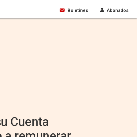
Boletines
Abonados
su Cuenta
o a remunerar