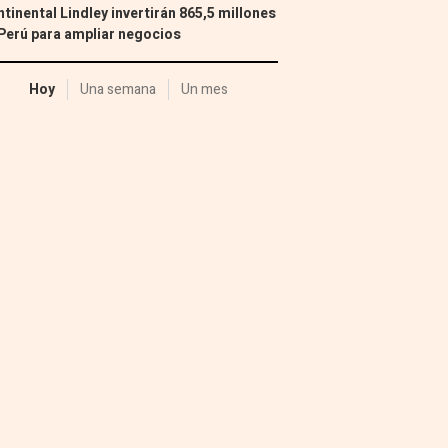
tinental Lindley invertirán 865,5 millones
Perú para ampliar negocios
Hoy
Una semana
Un mes