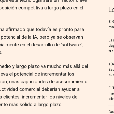
 que esta tecnología será un "factor clave"
osición competitiva a largo plazo en el
L
El 
mon
 ha afirmado que todavía es pronto para
 potencial de la IA, pero ya se observan
La 
almente en el desarrollo de 'software',
dup
tra
s.
¿Dó
medio y largo plazo va mucho más allá del
Esp
leva el potencial de incrementar los
sub
ción, unas capacidades de asesoramiento
El 
ctividad comercial deberían ayudar a
med
s clientes, incrementar los niveles de
ofr
ento más sólido a largo plazo.
Coc