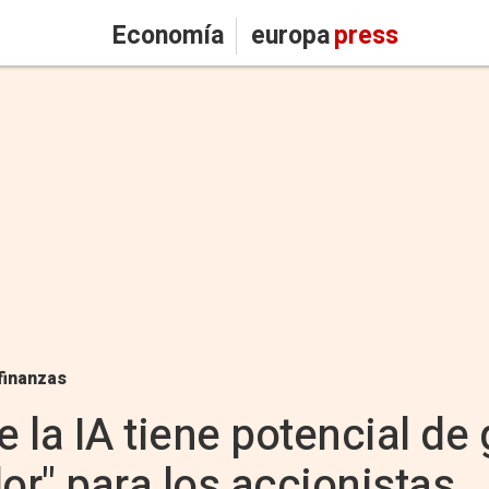
Economía
europa
press
finanzas
 la IA tiene potencial de
r" para los accionistas