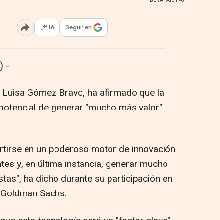
- BBVA - Archivo
IA
Seguir en
Abrir opciones para compartir
 -
, Luisa Gómez Bravo, ha afirmado que la
 el potencial de generar "mucho más valor"
rtirse en un poderoso motor de innovación
ntes y, en última instancia, generar mucho
tas", ha dicho durante su participación en
r Goldman Sachs.