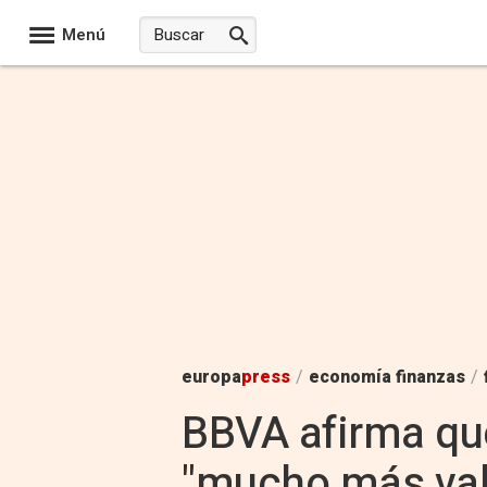
Menú
europa
press
/
economía finanzas
/
BBVA afirma que
"mucho más valo