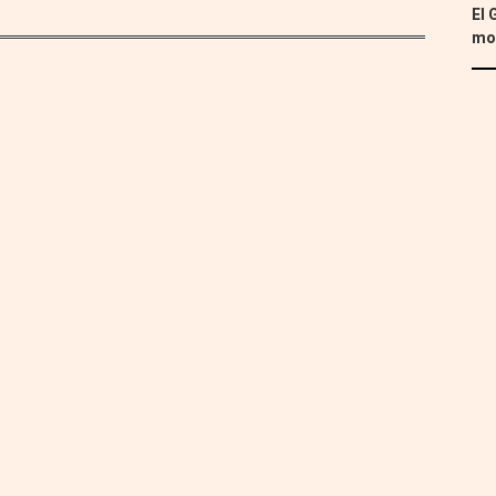
El 
mon