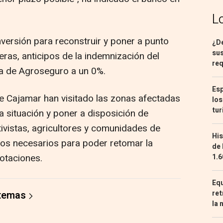
L
versión para reconstruir y poner a punto
¿De
sus
ras, anticipos de la indemnización del
req
ma de Agroseguro a un 0%.
Esp
de Cajamar han visitado las zonas afectadas
los
tur
 situación y poner a disposición de
vistas, agricultores y comunidades de
His
os necesarios para poder retomar la
de 
lotaciones.
1.6
Equ
ret
 temas
la 