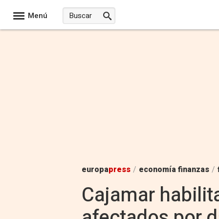
Menú
europa
press
/
economía finanzas
/
Cajamar habilit
afectados por 