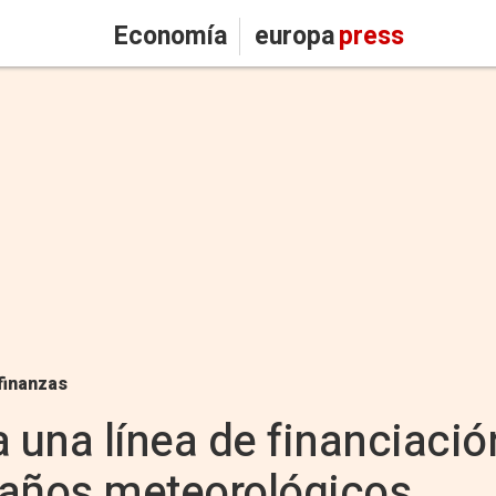
Economía
europa
press
finanzas
a una línea de financiació
daños meteorológicos