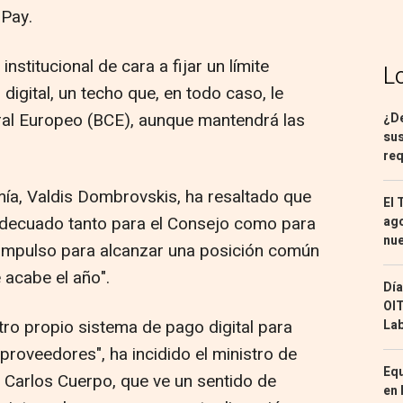
Pay.
nstitucional de cara a fijar un límite
L
digital, un techo que, en todo caso, le
ral Europeo (BCE), aunque mantendrá las
¿De
sus
req
ía, Valdis Dombrovskis, ha resaltado que
El 
 adecuado tanto para el Consejo como para
ago
nu
 impulso para alcanzar una posición común
 acabe el año".
Día
OIT
ro propio sistema de pago digital para
Lab
proveedores", ha incidido el ministro de
Equ
Carlos Cuerpo, que ve un sentido de
en 