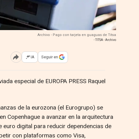
Archivo - Pago con tarjeta en guaguas de Titsa
- TITSA - Archivo
IA
Seguir en
Abrir opciones para compartir
viada especial de EUROPA PRESS Raquel
anzas de la eurozona (el Eurogrupo) se
en Copenhague a avanzar en la arquitectura
 euro digital para reducir dependencias de
etir con plataformas como Visa,