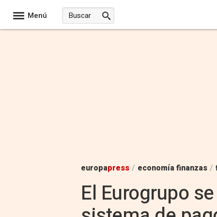
Menú
europa
press
/
economía finanzas
/
El Eurogrupo se
sistema de pago