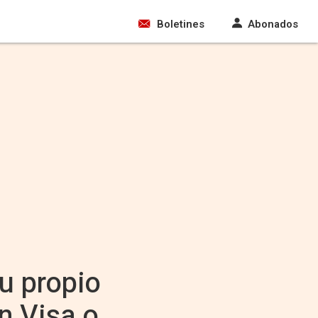
Boletines
Abonados
u propio
n Visa o