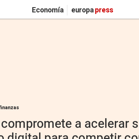
Economía
europa
press
finanzas
 compromete a acelerar s
 digital para competir co