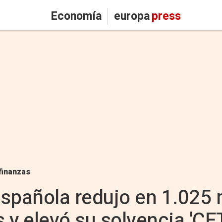
Economía
europa
press
finanzas
spañola redujo en 1.025 
 y elevó su solvencia 'CE