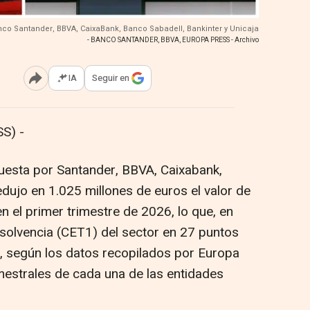
nco Santander, BBVA, CaixaBank, Banco Sabadell, Bankinter y Unicaja
- BANCO SANTANDER, BBVA, EUROPA PRESS - Archivo
IA
Seguir en
Abrir opciones para compartir
S) -
esta por Santander, BBVA, Caixabank,
redujo en 1.025 millones de euros el valor de
n el primer trimestre de 2026, lo que, en
de solvencia (CET1) del sector en 27 puntos
r, según los datos recopilados por Europa
imestrales de cada una de las entidades