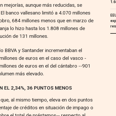
1.6
an mejorías, aunque más reducidas, se
 El banco vallesano limitó a 4.070 millones
EEU
l cobro, 684 millones menos que en marzo de
exp
res
nja lo hizo hasta los 1.808 millones de
ución de 131 millones.
ólo BBVA y Santander incrementaban el
millones de euros en el caso del vasco -
millones de euros en el del cántabro --901
volumen más elevado.
N EL 2,34%, 36 PUNTOS MENOS
 que, al mismo tiempo, eleva en dos puntos
ntaje de créditos en situación de impago o
bre el total de préstamos-- respecto al