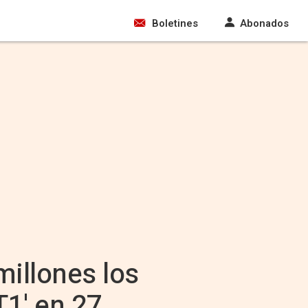
Boletines
Abonados
millones los
T1' en 27