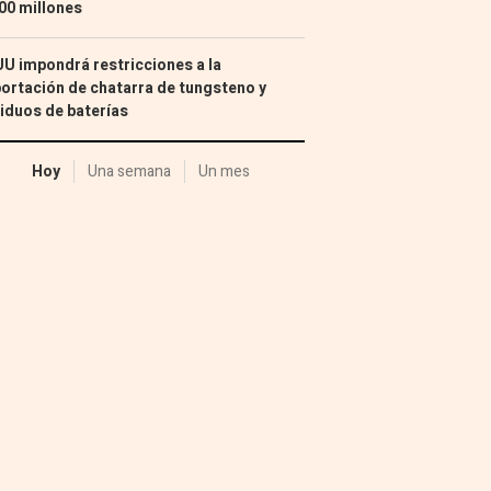
00 millones
U impondrá restricciones a la
ortación de chatarra de tungsteno y
iduos de baterías
Hoy
Una semana
Un mes