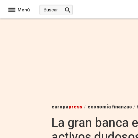
Menú
europa
press
/
economía finanzas
/
La gran banca e
activos dudosos