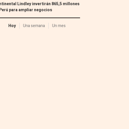
tinental Lindley invertirán 865,5 millones
Perú para ampliar negocios
Hoy
Una semana
Un mes