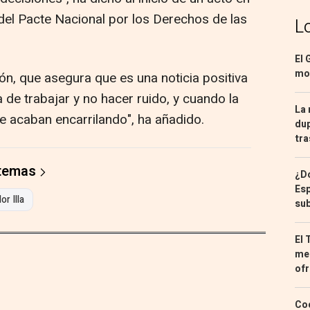
 del Pacte Nacional por los Derechos de las
L
El 
mon
ón, que asegura que es una noticia positiva
a de trabajar y no hacer ruido, y cuando la
La 
e acaban encarrilando", ha añadido.
dup
tra
 temas
¿Dó
Esp
or Illa
sub
El 
med
ofr
Coc