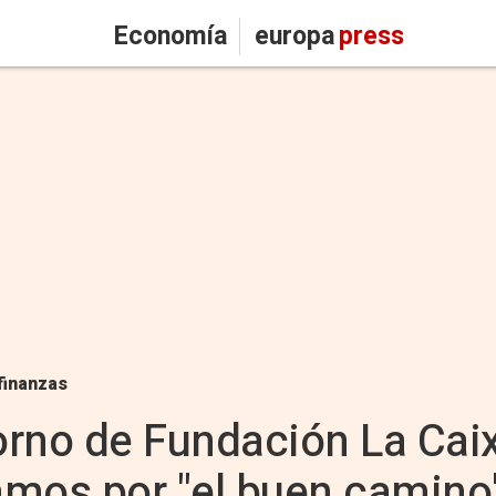
Economía
europa
press
finanzas
etorno de Fundación La Caix
amos por "el buen camino