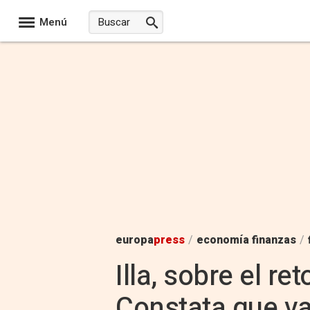
Menú
europa
press
/
economía finanzas
/
Illa, sobre el r
Constata que v