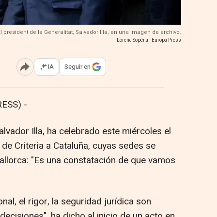
El president de la Generalitat, Salvador Illa, en una imagen de archivo.
- Lorena Sopêna - Europa Press
IA
Seguir en
Abrir opciones para compartir
ESS) -
Salvador Illa, ha celebrado este miércoles el
de Criteria a Cataluña, cuyas sedes se
allorca: "Es una constatación de que vamos
onal, el rigor, la seguridad jurídica son
ecisiones", ha dicho al inicio de un acto en