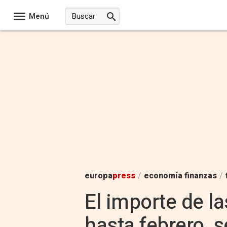
Menú
europa
press
/
economía finanzas
/
El importe de l
hasta febrero, 