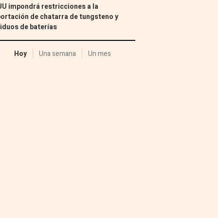
U impondrá restricciones a la
ortación de chatarra de tungsteno y
iduos de baterías
Hoy
Una semana
Un mes