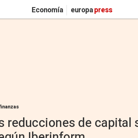
Economía
europa
press
finanzas
as reducciones de capital
según Iberinform