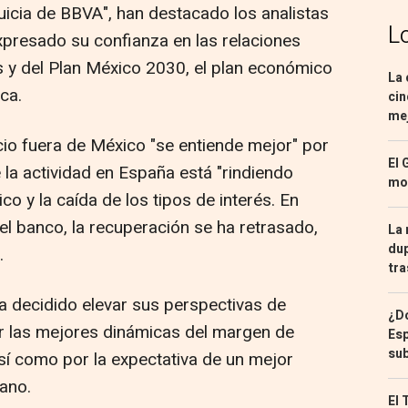
uicia de BBVA", han destacado los analistas
L
xpresado su confianza en las relaciones
 y del Plan México 2030, el plan económico
La 
ca.
cin
mej
cio fuera de México "se entiende mejor" por
El 
 la actividad en España está "rindiendo
mon
o y la caída de los tipos de interés. En
del banco, la recuperación se ha retrasado,
La 
dup
.
tra
ha decidido elevar sus perspectivas de
¿Dó
r las mejores dinámicas del margen de
Esp
sub
sí como por la expectativa de un mejor
ano.
El 