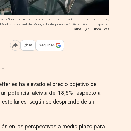
ornada 'Competitividad para el Crecimiento: La Oportunidad de Europa',
l Auditorio Rafael del Pino, a 19 de junio de 2026, en Madrid (España).
- Carlos Luján - Europa Press
IA
Seguir en
Abrir opciones para compartir
 -
efferies ha elevado el precio objetivo de
un potencial alcista del 18,5% respecto a
ó este lunes, según se desprende de un
ción en las perspectivas a medio plazo para