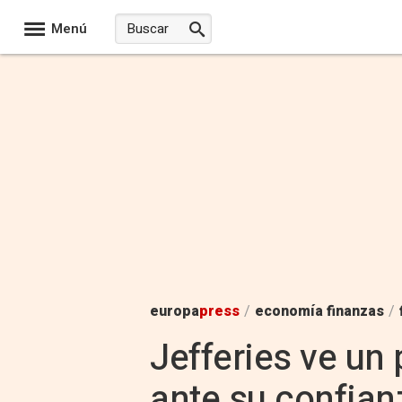
Menú
europa
press
/
economía finanzas
/
Jefferies ve un
ante su confia