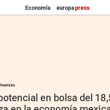
Economía
europa
press
finanzas
 potencial en bolsa del 1
nza en la economía mexic