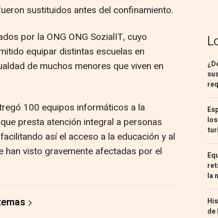
ueron sustituidos antes del confinamiento.
ados por la ONG ONG SozialIT, cuyo
L
tido equipar distintas escuelas en
¿De
gualdad de muchos menores que viven en
sus
req
tregó 100 equipos informáticos a la
Esp
los
que presta atención integral a personas
tur
acilitando así el acceso a la educación y al
 han visto gravemente afectadas por el
Equ
ret
la 
 temas
His
de 