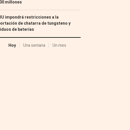
00 millones
U impondrá restricciones a la
ortación de chatarra de tungsteno y
iduos de baterías
Hoy
Una semana
Un mes