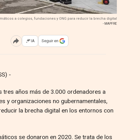
áticos a colegios, fundaciones y ONG para reducir la brecha digital
- MAPFRE
IA
Seguir en
Abrir opciones para compartir
S) -
s tres años más de 3.000 ordenadores a
nes y organizaciones no gubernamentales,
educir la brecha digital en los entornos con
máticos se donaron en 2020. Se trata de los