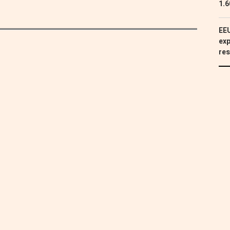
1.6
EEU
exp
res