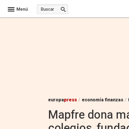
Menú
europa
press
/
economía finanzas
/
Mapfre dona má
colegios, funda