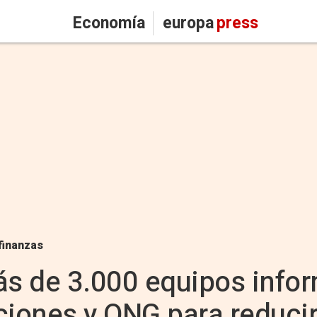
Economía
europa
press
finanzas
s de 3.000 equipos infor
ciones y ONG para reducir