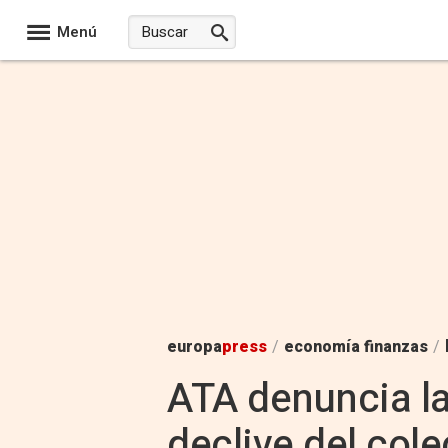
Menú
europa
press
/
economía finanzas
/
ATA denuncia la 
declive del cole