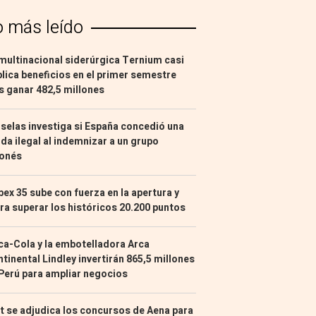
o más leído
multinacional siderúrgica Ternium casi
lica beneficios en el primer semestre
s ganar 482,5 millones
selas investiga si España concedió una
da ilegal al indemnizar a un grupo
ponés
Ibex 35 sube con fuerza en la apertura y
ra superar los históricos 20.200 puntos
a-Cola y la embotelladora Arca
tinental Lindley invertirán 865,5 millones
Perú para ampliar negocios
t se adjudica los concursos de Aena para