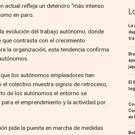
ión actual refleja un deterioro "más intenso
L
 como en paro.
La 
 la evolución del trabajo autónomo, donde
dup
tra
e que contrasta con el crecimiento
ra la organización, esta tendencia confirma
Bru
s autónomos.
ayu
ja
 que los autónomos empleadores han
El 
 el colectivo muestra signos de retroceso,
log
to de los autónomos el entorno se
l para el emprendimiento y la actividad por
Coc
Con
en 
ación pide la puesta en marcha de medidas
Bol