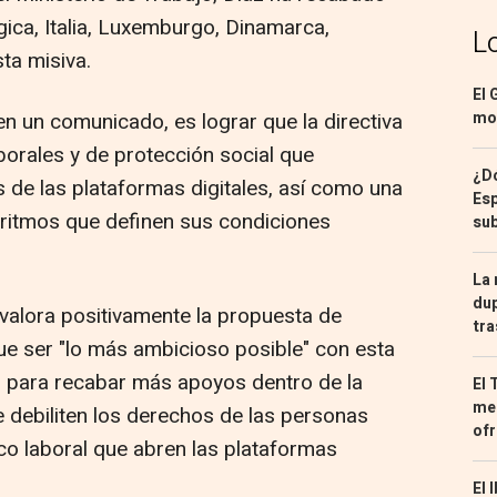
gica, Italia, Luxemburgo, Dinamarca,
L
ta misiva.
El 
mon
o en un comunicado, es lograr que la directiva
borales y de protección social que
¿Dó
 de las plataformas digitales, así como una
Esp
oritmos que definen sus condiciones
sub
La 
dup
valora positivamente la propuesta de
tra
que ser "lo más ambicioso posible" con esta
o para recabar más apoyos dentro de la
El 
med
debiliten los derechos de las personas
ofr
o laboral que abren las plataformas
El 