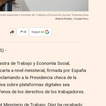
denta segunda y ministra de Trabajo y Economía Social, Yolanda Díaz
- Alberto Paredes - Europa Press
IA
Seguir en
Abrir opciones para compartir
) -
istra de Trabajo y Economía Social,
arta a nivel ministerial, firmada por España
reclamando a la Presidencia checa de la
iva sobre plataformas digitales sea
efensa de los derechos de los trabajadores.
l Ministerio de Trabajo, Díaz ha recabado