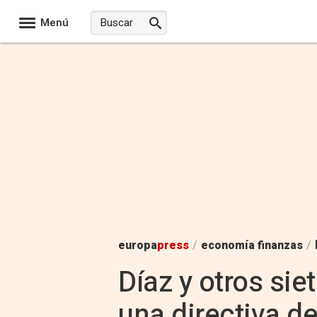
Menú
europa
press
/
economía finanzas
/
Díaz y otros sie
una directiva d