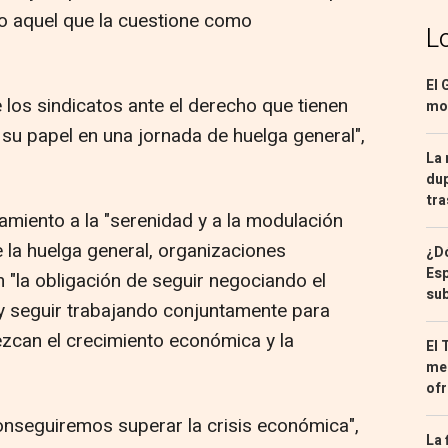
do aquel que la cuestione como
L
El 
 los sindicatos ante el derecho que tienen
mon
 su papel en una jornada de huelga general",
La 
dup
tra
miento a la "serenidad y a la modulación
 la huelga general, organizaciones
¿Dó
Esp
n "la obligación de seguir negociando el
sub
y seguir trabajando conjuntamente para
zcan el crecimiento económica y la
El 
med
ofr
 conseguiremos superar la crisis económica",
La 