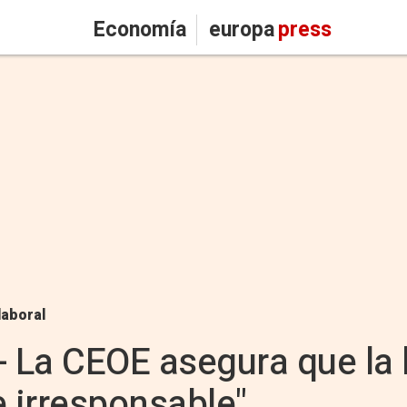
Economía
europa
press
laboral
 La CEOE asegura que la 
e irresponsable"