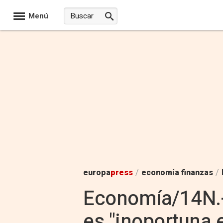
Menú
europa
press
/
economía finanzas
/
Economía/14N.-
es "inoportuna 