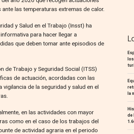
al del año 2026 que recogen actuaciones
s ante las temperaturas extremas de calor.
uridad y Salud en el Trabajo (Insst) ha
nformativa para hacer llegar a
L
didas que deben tomar ante episodios de
Esp
los
tur
ión de Trabajo y Seguridad Social (ITSS)
icas de actuación, acordadas con las
Equ
igilancia de la seguridad y salud en el
ret
la 
ras.
His
ialmente, en las actividades con mayor
de 
ras como en el caso de los trabajos del
1.6
nte de actividad agraria en el periodo