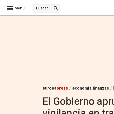
Menú
europa
press
/
economía finanzas
/
El Gobierno apru
vigilancia en tr