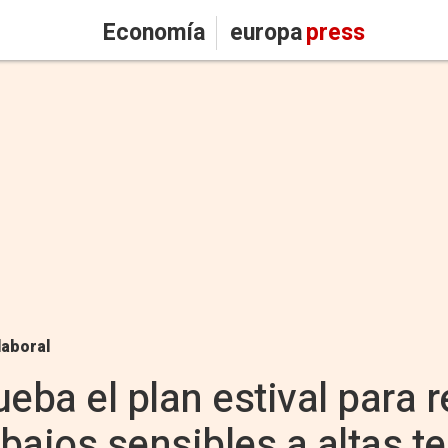
Economía
europa
press
laboral
eba el plan estival para r
abajos sensibles a altas 