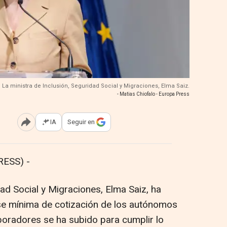
La ministra de Inclusión, Seguridad Social y Migraciones, Elma Saiz.
- Matias Chiofalo - Europa Press
IA
Seguir en
Abrir opciones para compartir
RESS) -
dad Social y Migraciones, Elma Saiz, ha
ase mínima de cotización de los autónomos
aboradores se ha subido para cumplir lo