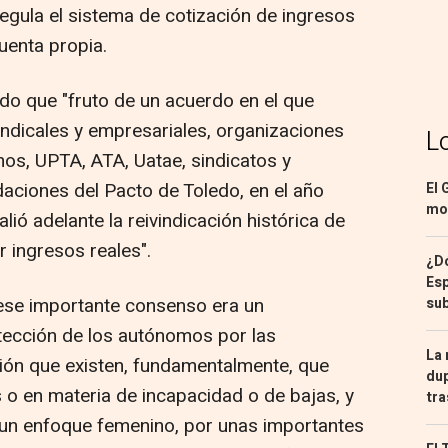
egula el sistema de cotización de ingresos
uenta propia.
ado que "fruto de un acuerdo en el que
indicales y empresariales, organizaciones
L
os, UPTA, ATA, Uatae, sindicatos y
aciones del Pacto de Toledo, en el año
El 
mon
lió adelante la reivindicación histórica de
 ingresos reales".
¿Dó
Esp
 ese importante consenso era un
sub
ección de los autónomos por las
La 
ión que existen, fundamentalmente, que
dup
 o en materia de incapacidad o de bajas, y
tra
un enfoque femenino, por unas importantes