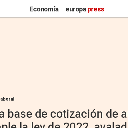
Economía
europa
press
laboral
la base de cotización de
le la ley de 2022, avalad