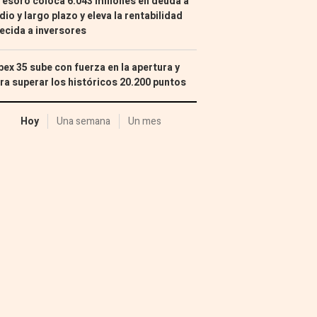
Tesoro coloca 6.043 millones en deuda a
io y largo plazo y eleva la rentabilidad
ecida a inversores
Ibex 35 sube con fuerza en la apertura y
ra superar los históricos 20.200 puntos
Hoy
Una semana
Un mes