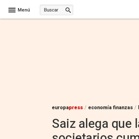
Menú
europa
press
/
economía finanzas
/
Saiz alega que 
societarios cump