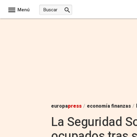
Menú
europa
press
/
economía finanzas
/
La Seguridad So
ocupados tras 