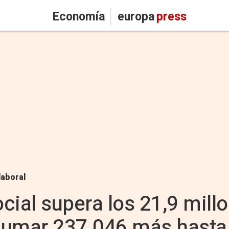
Economía
europa
press
laboral
cial supera los 21,9 mill
sumar 237.046 más hasta