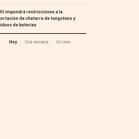
U impondrá restricciones a la
ortación de chatarra de tungsteno y
iduos de baterías
Hoy
Una semana
Un mes