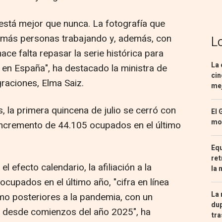
está mejor que nunca. La fotografía que
 más personas trabajando y, además, con
L
ace falta repasar la serie histórica para
La 
en España", ha destacado la ministra de
cin
graciones, Elma Saiz.
mej
 la primera quincena de julio se cerró con
El 
mon
 incremento de 44.105 ocupados en el último
Equ
ret
l efecto calendario, la afiliación a la
la 
cupados en el último año, "cifra en línea
La 
omo posteriores a la pandemia, con un
dup
s desde comienzos del año 2025", ha
tra