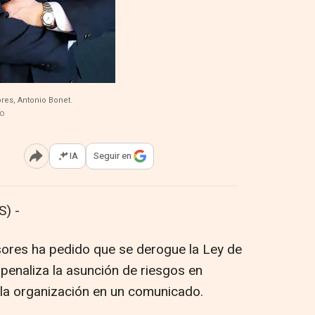
ores, Antonio Bonet.
vo
IA
Seguir en
Abrir opciones para compartir
) -
sores ha pedido que se derogue la Ley de
penaliza la asunción de riesgos en
la organización en un comunicado.