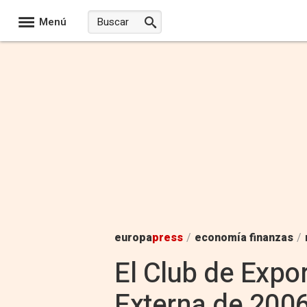
Menú
europa
press
/
economía finanzas
/
El Club de Expo
Externa de 2006