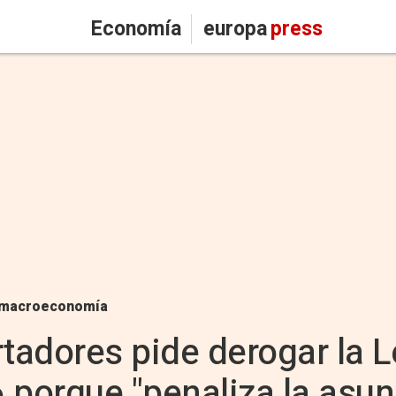
Economía
europa
press
macroeconomía
rtadores pide derogar la 
 porque "penaliza la asu