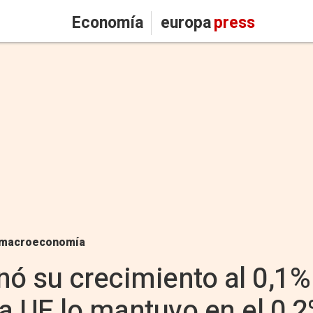
Economía
europa
press
macroeconomía
nó su crecimiento al 0,1%
la UE lo mantuvo en el 0,