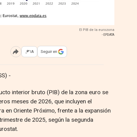
El PIB de la eurozona
- EPDATA
IA
Seguir en
Abrir opciones para compartir
S) -
ucto interior bruto (PIB) de la zona euro se
eros meses de 2026, que incluyen el
a en Oriente Próximo, frente a la expansión
o trimestre de 2025, según la segunda
urostat.