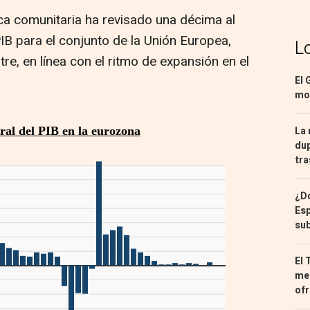
ica comunitaria ha revisado una décima al
PIB para el conjunto de la Unión Europea,
L
tre, en línea con el ritmo de expansión en el
El 
mon
La 
dup
tra
¿Dó
Esp
sub
El 
med
ofr