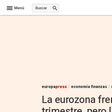
Menú
europa
press
/
economía finanzas
/
La eurozona fre
trimestre, pero 