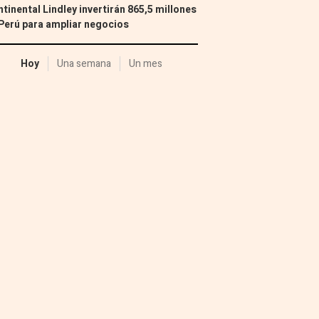
tinental Lindley invertirán 865,5 millones
Perú para ampliar negocios
Hoy
Una semana
Un mes