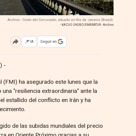
Archivo - Cristo del Corcovado, situado en Río de Janeiro (Brasil).
- KAZUO OKUBO/EMBRATUR - Archivo
IA
Seguir en
Abrir opciones para compartir
 -
l (FMI) ha asegurado este lunes que la
na "resiliencia extraordinaria" ante la
l estallido del conflicto en Irán y ha
recimiento.
egido de las subidas mundiales del precio
rra en Oriente Próximo gracias a su