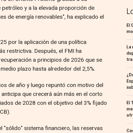
 petróleo y a la elevada proporción de
L
es de energía renovables", ha explicado el
El 
mon
25 por la aplicación de una política
La 
ás restrictiva. Después, el FMI ha
dup
recuperación a principios de 2026 que se
tra
 medio plazo hasta alrededor del 2,5%.
¿Dó
Esp
pios de año y luego repuntó con motivo del
sub
 anticipa que crecerá aún más en el corto
ados de 2028 con el objetivo del 3% fijado
El 
med
BCB).
ofr
l "sólido" sistema financiero, las reservas
Coc