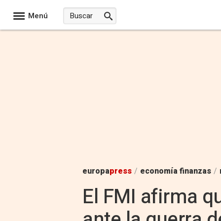
Menú
europa
press
/
economía finanzas
/
El FMI afirma q
ante la guerra d