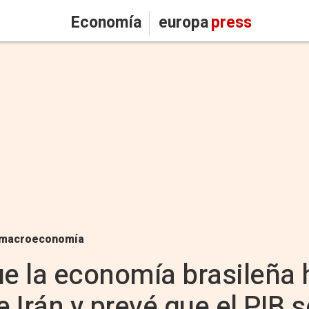
Economía
europa
press
macroeconomía
ue la economía brasileña 
e Irán y prevé que el PIB 