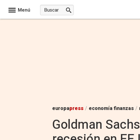
Menú
europa
press
/
economía finanzas
/
Goldman Sachs e
recesión en EE.