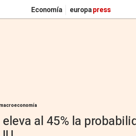
Economía
europa
press
macroeconomía
leva al 45% la probabili
UU.