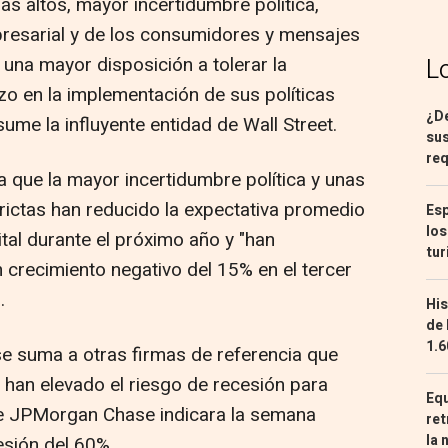
s altos, mayor incertidumbre política,
presarial y de los consumidores y mensajes
 una mayor disposición a tolerar la
L
zo en la implementación de sus políticas
¿De
sume la influyente entidad de Wall Street.
sus
req
la que la mayor incertidumbre política y unas
rictas han reducido la expectativa promedio
Esp
los
tal durante el próximo año y "han
tur
 crecimiento negativo del 15% en el tercer
.
His
de 
1.6
 suma a otras firmas de referencia que
 han elevado el riesgo de recesión para
Equ
e JPMorgan Chase indicara la semana
ret
la 
esión del 60%.