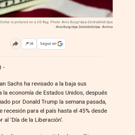
 Dollar is pictured on a US flag. Photo: Arno Burgi/dpa-Zentralbild/dpa
- Arno Burgi/dpa-Zentralbild/dpa - Archivo
IA
Seguir en
Abrir opciones para compartir
 -
n Sachs ha revisado a la baja sus
ra la economía de Estados Unidos, después
ciado por Donald Trump la semana pasada,
e recesión para el país hasta el 45% desde
 al 'Día de la Liberación'.