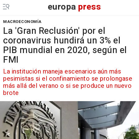
europa
press
MACROECONOMÍA
La 'Gran Reclusión' por el
coronavirus hundirá un 3% el
PIB mundial en 2020, según el
FMI
La institución maneja escenarios aún más
pesimistas si el confinamiento se prolongase
más allá del verano o si se produce un nuevo
brote