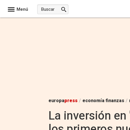
Menú
europa
press
/
economía finanzas
/
La inversión en
los primeros nu