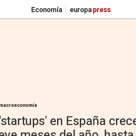
Economía
europa
press
macroeconomía
 'startups' en España cre
eve meses del año, hasta