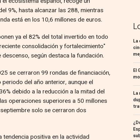
 el ecosistema español, recoge un
del 9%, hasta alcanzar las 288, mientras
nda está en los 10,6 millones de euros.
L
nen ya el 82% del total invertido en todo
La 
eciente consolidación y fortalecimiento"
cin
mej
e descenso, según destaca la fundación.
El 
025 se cerraron 99 rondas de financiación,
mon
o periodo del año anterior, aunque el
36% debido a la reducción a la mitad del
La 
dup
las operaciones superiores a 50 millones
tra
y septiembre solo se cerraron dos
¿Dó
Esp
sub
a tendencia positiva en la actividad