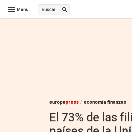
Menú
europa
press
/
economía finanzas
El 73% de las f
países de la Un