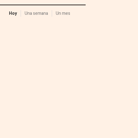
Hoy
Una semana
Un mes