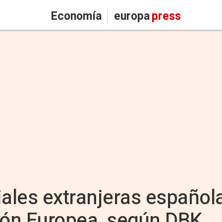
Economía
europa
press
iliales extranjeras españo
ión Europea, según DBK