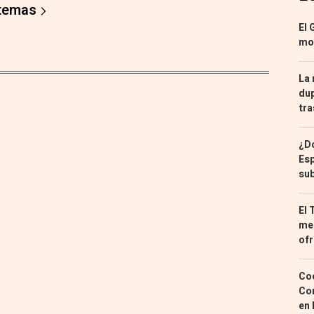
 temas
El 
mon
La 
dup
tra
¿Dó
Esp
sub
El 
med
ofr
Coc
Con
en 