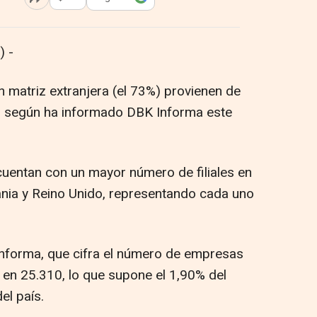
Abrir opciones para compartir
 -
 matriz extranjera (el 73%) provienen de
), según ha informado DBK Informa este
 cuentan con un mayor número de filiales en
nia y Reino Unido, representando cada uno
 Informa, que cifra el número de empresas
 en 25.310, lo que supone el 1,90% del
el país.