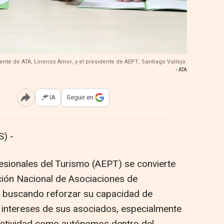
dente de ATA, Lorenzo Amor, y el presidente de AEPT, Santiago Vallejo.
- ATA
IA
Seguir en
Abrir opciones para compartir
) -
esionales del Turismo (AEPT) se convierte
ión Nacional de Asociaciones de
 buscando reforzar su capacidad de
 intereses de sus asociados, especialmente