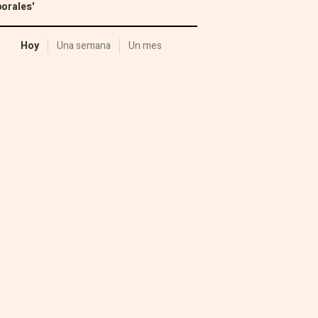
orales'
Hoy
Una semana
Un mes