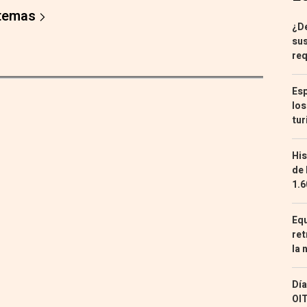
 temas
¿De
sus
req
Esp
los
tur
His
de 
1.6
Equ
ret
la 
Día
OIT