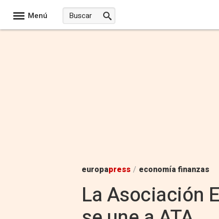
Menú
europa
press
/
economía finanzas
La Asociación E
se une a ATA